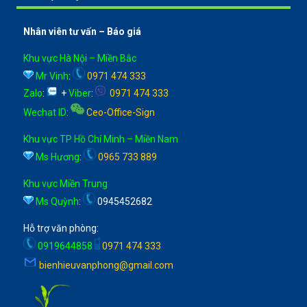
Nhân viên tư vấn – Báo giá
Khu vực Hà Nội – Miền Bắc
Mr Vinh
:
0971 474 333
Zalo
:
+
Viber
:
0971 474 333
Wechat ID
:
Ceo-Office-Sign
Khu vực TP Hồ Chí Minh – Miền Nam
Ms Hương
:
0965 733 889
Khu vực Miền Trung
Ms Quỳnh
:
0945452682
Hỗ trợ văn phòng:
0919644858
0971 474 333
bienhieuvanphong@gmail.com