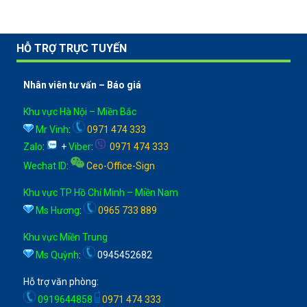
HỖ TRỢ TRỰC TUYẾN
Nhân viên tư vấn – Báo giá
Khu vực Hà Nội – Miền Bắc
Mr Vinh
:
0971 474 333
Zalo
:
+
Viber
:
0971 474 333
Wechat ID
:
Ceo-Office-Sign
Khu vực TP Hồ Chí Minh – Miền Nam
Ms Hương
:
0965 733 889
Khu vực Miền Trung
Ms Quỳnh
:
0945452682
Hỗ trợ văn phòng:
0919644858
0971 474 333