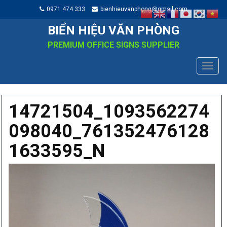
0971 474 333
bienhieuvanphong@gmail.com
BIỂN HIỆU VĂN PHÒNG
PREMIUM OFFICE SIGNS SUPPLIER
TOGG
NAVIG
14721504_1093562274
098040_761352476128
1633595_N