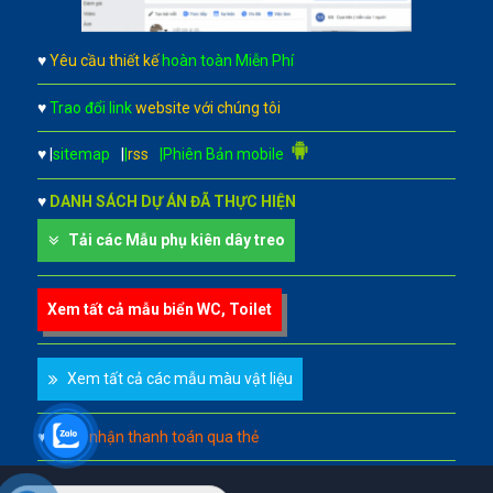
♥
Yêu cầu thiết kế
hoàn toàn Miễn Phí
♥
Trao đổi link
website với chúng tôi
♥
|
sitemap
|
|
rss
|Phiên Bản mobile
♥
DANH SÁCH DỰ ÁN ĐÃ THỰC HIỆN
Tải các Mẫu phụ kiên dây treo
Xem tất cả mẫu biển WC, Toilet
Xem tất cả các mẫu màu vật liệu
♥
Chấp nhận thanh toán qua thẻ