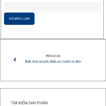
PREVIOUS
Biển nhà vệ sinh, Biển wc, toilet có đèn
TÌM KIẾM SẢN PHẨM