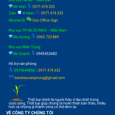
Khu vực Hà Nội – Miền Bắc
Mr Vinh
:
0971 474 333
Zalo
:
+
Viber
:
0971 474 333
Wechat ID
:
Ceo-Office-Sign
Khu vực TP Hồ Chí Minh – Miền Nam
Ms Hương
:
0965 733 889
Khu vực Miền Trung
Ms Quỳnh
:
0945452682
Hỗ trợ văn phòng:
0919644858
0971 474 333
bienhieuvanphong@gmail.com
Thất bại chính là người thầy vĩ đại nhất trong
cuộc sống. Thất bại giúp chúng ta hoàn thiện bản thân, nhiều
hơn cả những gì thành công có thể đem lại
VỀ CÔNG TY CHÚNG TÔI