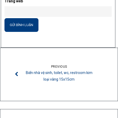
Trang web
PREVIOUS
Biển nhà vệ sinh, toilet, wc, restroom kim
loại vàng 15x15cm