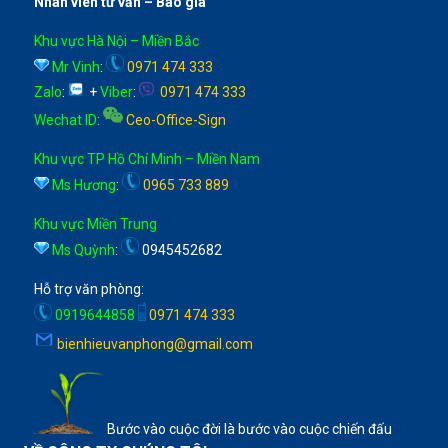
Nhân viên tư vấn – Báo giá
Khu vực Hà Nội – Miền Bắc
Mr Vinh
:
0971 474 333
Zalo
:
+
Viber
:
0971 474 333
Wechat ID
:
Ceo-Office-Sign
Khu vực TP Hồ Chí Minh – Miền Nam
Ms Hương
:
0965 733 889
Khu vực Miền Trung
Ms Quỳnh
:
0945452682
Hỗ trợ văn phòng:
0919644858
0971 474 333
bienhieuvanphong@gmail.com
Bước vào cuộc đời là bước vào cuộc chiến đấu