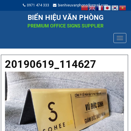
0971 474 333
bienhieuvanphong@gmail.com
BIỂN HIỆU VĂN PHÒNG
PREMIUM OFFICE SIGNS SUPPLIER
TOGG
NAVIG
20190619_114627