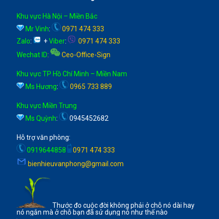
Khu vực Hà Nội – Miền Bắc
Mr Vinh
:
0971 474 333
Zalo
:
+
Viber
:
0971 474 333
Wechat ID
:
Ceo-Office-Sign
Khu vực TP Hồ Chí Minh – Miền Nam
Ms Hương
:
0965 733 889
Khu vực Miền Trung
Ms Quỳnh
:
0945452682
Hỗ trợ văn phòng:
0919644858
0971 474 333
bienhieuvanphong@gmail.com
Thước đo cuộc đời không phải ở chỗ nó dài hay
nó ngắn mà ở chỗ bạn đã sử dụng nó như thế nào