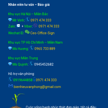
Nhân viên tư vấn – Báo giá
Khu vực Hà Nội – Miền Bắc
Mr Vinh
:
0971 474 333
Zalo
:
+
Viber
:
0971 474 333
Wechat ID
:
Ceo-Office-Sign
Khu vực TP Hồ Chí Minh – Miền Nam
Ms Hương
:
0965 733 889
Khu vực Miền Trung
Ms Quỳnh
:
0945452682
Hỗ trợ văn phòng:
0919644858
0971 474 333
bienhieuvanphong@gmail.com
Cuộc sống hạnh phúc thật đơn giản, tất cả điều