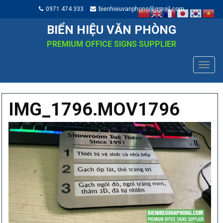
0971 474 333
bienhieuvanphong@gmail.com
BIỂN HIỆU VĂN PHÒNG
PREMIUM OFFICE SIGNS SUPPLIER
TOGG
NAVIG
IMG_1796.MOV1796