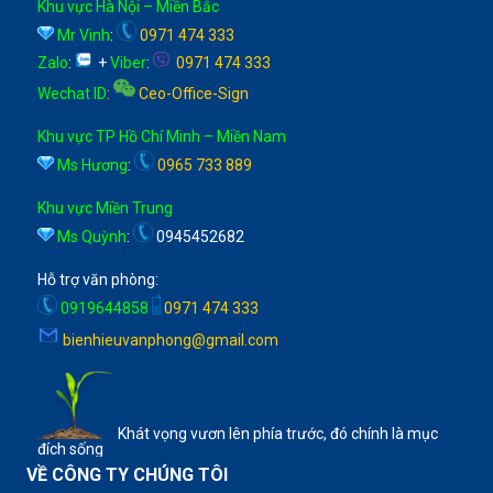
Khu vực Hà Nội – Miền Bắc
Mr Vinh
:
0971 474 333
Zalo
:
+
Viber
:
0971 474 333
Wechat ID
:
Ceo-Office-Sign
Khu vực TP Hồ Chí Minh – Miền Nam
Ms Hương
:
0965 733 889
Khu vực Miền Trung
Ms Quỳnh
:
0945452682
Hỗ trợ văn phòng:
0919644858
0971 474 333
bienhieuvanphong@gmail.com
Khát vọng vươn lên phía trước, đó chính là mục
đích sống
VỀ CÔNG TY CHÚNG TÔI