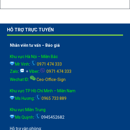
HỖ TRỢ TRỰC TUYẾN
Nhân viên tư vấn – Báo giá
Khu vực Hà Nội – Miền Bắc
Mr Vinh
:
0971 474 333
Zalo
:
+
Viber
:
0971 474 333
Wechat ID
:
Ceo-Office-Sign
Khu vực TP Hồ Chí Minh – Miền Nam
Ms Hương
:
0965 733 889
Khu vực Miền Trung
Ms Quỳnh
:
0945452682
Hỗ trợ văn phòng: