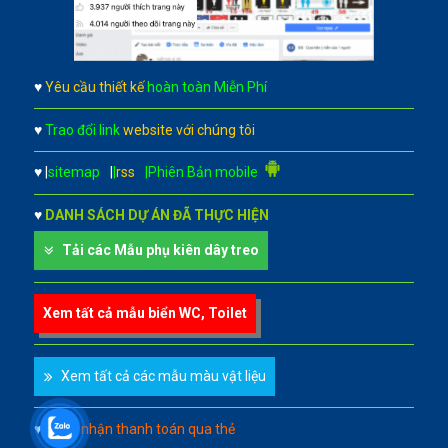
♥
Yêu cầu thiết kế
hoàn toàn Miễn Phí
♥
Trao đổi link
website với chúng tôi
♥
|
sitemap
|
|
rss
|Phiên Bản mobile
♥
DANH SÁCH DỰ ÁN ĐÃ THỰC HIỆN
Tải các Mẫu phụ kiên dây treo
Xem tất cả mẫu biển WC, Toilet
Xem tất cả các mẫu màu vật liệu
♥
Chấp nhận thanh toán qua thẻ