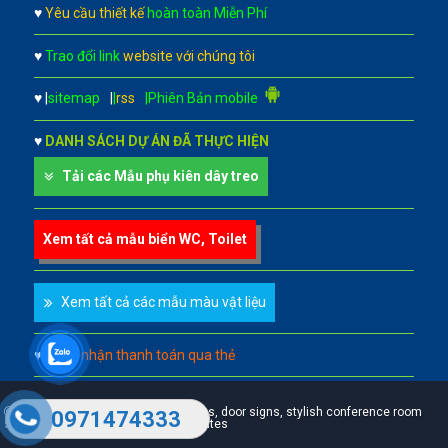
♥
Yêu cầu thiết kế
hoàn toàn Miễn Phí
♥
Trao đổi link
website với chúng tôi
♥
|
sitemap
|
|
rss
|Phiên Bản mobile
♥
DANH SÁCH DỰ ÁN ĐÃ THỰC HIỆN
Tải các Mẫu phụ kiên dây treo
Xem tất cả mẫu biển WC, Toilet
Xem tất cả các mẫu màu vật liệu
♥
Chấp nhận thanh toán qua thẻ
A leader in professional office signs, door signs, stylish conference room
0971474333
signs, custom door signs & name plates