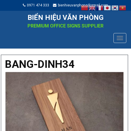
0971 474 333
bienhieuvanphong@gmail.com
BIỂN HIỆU VĂN PHÒNG
PREMIUM OFFICE SIGNS SUPPLIER
TOGG
NAVIG
BANG-DINH34