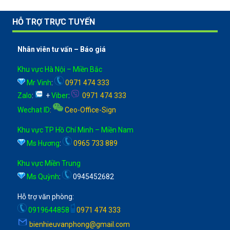
HỖ TRỢ TRỰC TUYẾN
Nhân viên tư vấn – Báo giá
Khu vực Hà Nội – Miền Bắc
Mr Vinh
:
0971 474 333
Zalo
:
+
Viber
:
0971 474 333
Wechat ID
:
Ceo-Office-Sign
Khu vực TP Hồ Chí Minh – Miền Nam
Ms Hương
:
0965 733 889
Khu vực Miền Trung
Ms Quỳnh
:
0945452682
Hỗ trợ văn phòng:
0919644858
0971 474 333
bienhieuvanphong@gmail.com