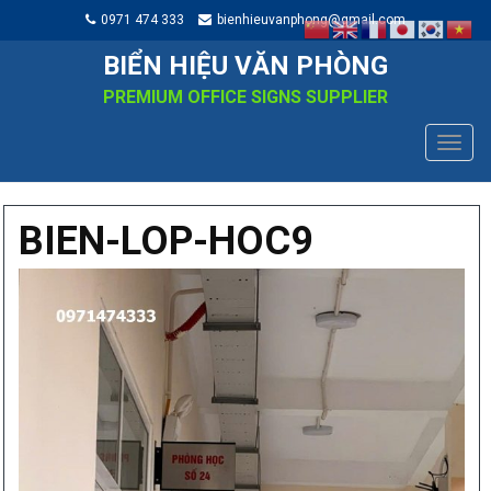
0971 474 333
bienhieuvanphong@gmail.com
BIỂN HIỆU VĂN PHÒNG
PREMIUM OFFICE SIGNS SUPPLIER
TOGG
NAVIG
BIEN-LOP-HOC9