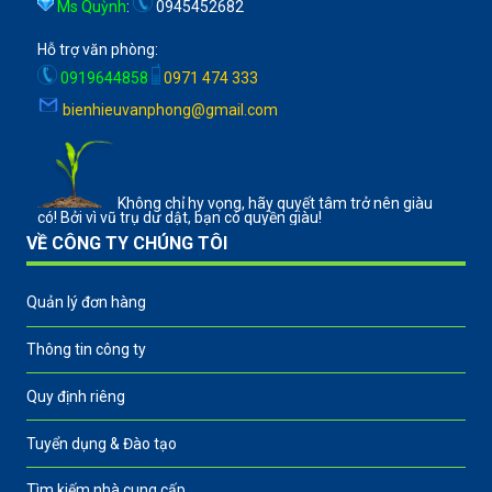
Ms Quỳnh
:
0945452682
Hỗ trợ văn phòng:
0919644858
0971 474 333
bienhieuvanphong@gmail.com
Không chỉ hy vọng, hãy quyết tâm trở nên giàu
có! Bởi vì vũ trụ dư dật, bạn có quyền giàu!
VỀ CÔNG TY CHÚNG TÔI
Quản lý đơn hàng
Thông tin công ty
Quy định riêng
Tuyển dụng & Đào tạo
Tìm kiếm nhà cung cấp