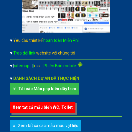
♥
Yêu cầu thiết kế
hoàn toàn Miễn Phí
♥
Trao đổi link
website với chúng tôi
♥
|
sitemap
|
|
rss
|Phiên Bản mobile
♥
DANH SÁCH DỰ ÁN ĐÃ THỰC HIỆN
Tải các Mẫu phụ kiên dây treo
Xem tất cả mẫu biển WC, Toilet
Xem tất cả các mẫu màu vật liệu