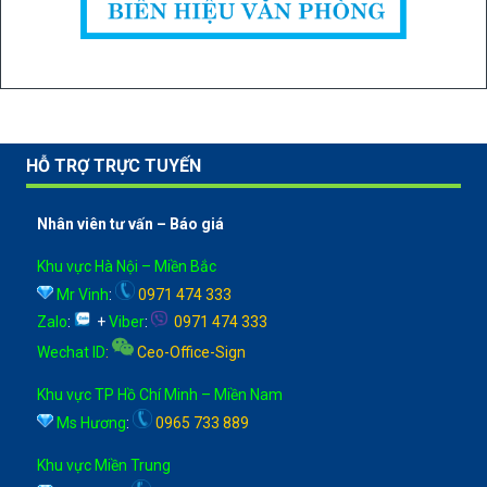
HỖ TRỢ TRỰC TUYẾN
Nhân viên tư vấn – Báo giá
Khu vực Hà Nội – Miền Bắc
Mr Vinh
:
0971 474 333
Zalo
:
+
Viber
:
0971 474 333
Wechat ID
:
Ceo-Office-Sign
Khu vực TP Hồ Chí Minh – Miền Nam
Ms Hương
:
0965 733 889
Khu vực Miền Trung