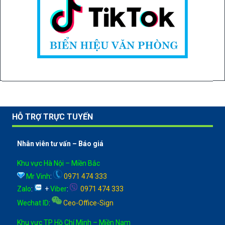
HỖ TRỢ TRỰC TUYẾN
Nhân viên tư vấn – Báo giá
Khu vực Hà Nội – Miền Bắc
Mr Vinh
:
0971 474 333
Zalo
:
+
Viber
:
0971 474 333
Wechat ID
:
Ceo-Office-Sign
Khu vực TP Hồ Chí Minh – Miền Nam