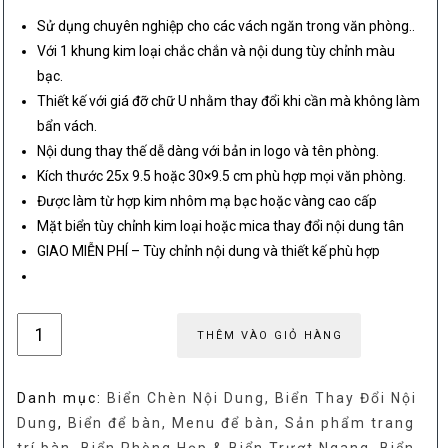
Sử dụng chuyên nghiệp cho các vách ngăn trong văn phòng..
Với 1 khung kim loại chắc chắn và nội dung tùy chỉnh màu
bạc.
Thiết kế với giá đỡ chữ U nhằm thay đổi khi cần mà không làm
bẩn vách.
Nội dung thay thế dễ dàng với bản in logo và tên phòng.
Kích thước 25x 9.5 hoặc 30×9.5 cm phù hợp mọi văn phòng.
Được làm từ hợp kim nhôm mạ bạc hoặc vàng cao cấp
Mặt biển tùy chỉnh kim loại hoặc mica thay đổi nội dung tân
GIAO MIỄN PHÍ – Tùy chỉnh nội dung và thiết kế phù hợp
Biển
THÊM VÀO GIỎ HÀNG
tên
kẹp
Danh mục:
Biển Chèn Nội Dung, Biển Thay Đổi Nội
vách
Dung
,
Biển để bàn, Menu để bàn, Sản phẩm trang
ngăn