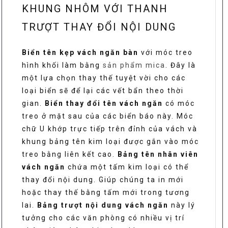
ngăn
KHUNG NHÔM VỚI THANH
số
TRƯỢT THAY ĐỔI NỘI DUNG
lượng
Biển tên kẹp vách ngăn bàn
với móc treo
hình khối làm bằng
sản phẩm mica
. Đây là
một lựa chọn thay thế tuyệt vời cho các
loại biển sẽ để lại các vết bẩn theo thời
gian.
Biển thay đổi tên vách ngăn
có móc
treo ở mặt sau của các biển báo này. Móc
chữ U khớp trực tiếp trên đỉnh của vách và
khung bảng tên kim loại được gắn vào móc
treo bằng liên kết cao.
Bảng tên nhân viên
vách ngăn
chứa một tấm kim loại có thể
thay đổi nội dung. Giúp chúng ta in mới
hoặc thay thế bằng tấm mới trong tương
lai.
Bảng trượt nội dung vách ngăn
này lý
tưởng cho các văn phòng có nhiều vị trí