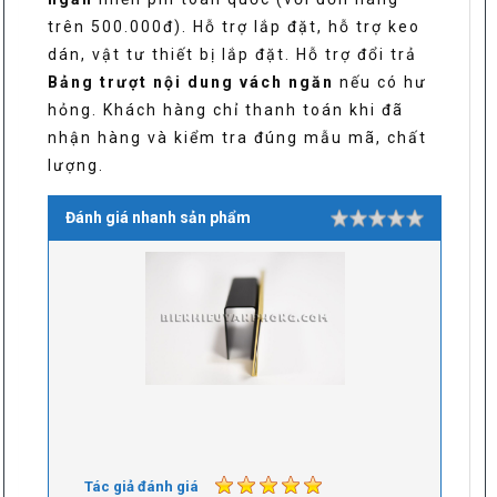
trên 500.000đ). Hỗ trợ lắp đặt, hỗ trợ keo
dán, vật tư thiết bị lắp đặt. Hỗ trợ đổi trả
Bảng trượt nội dung vách ngăn
nếu có hư
hỏng. Khách hàng chỉ thanh toán khi đã
nhận hàng và kiểm tra đúng mẫu mã, chất
lượng.
Đánh giá nhanh sản phẩm
Rating
1 star
2 stars
3 stars
4 stars
5 stars
Tác giả đánh giá