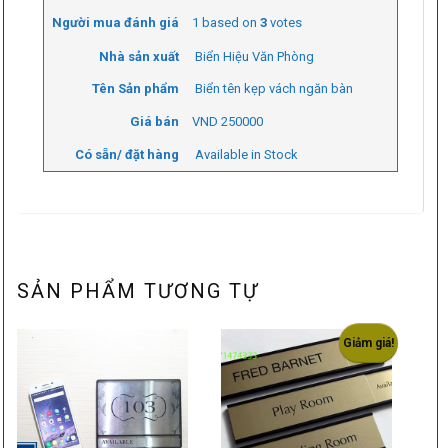
Người mua đánh giá
1
based on
3
votes
Nhà sản xuất
Biển Hiệu Văn Phòng
Tên Sản phẩm
Biển tên kẹp vách ngăn bàn
Giá bán
VND
250000
Có sẵn/ đặt hàng
Available in Stock
SẢN PHẨM TƯƠNG TỰ
Giảm giá!