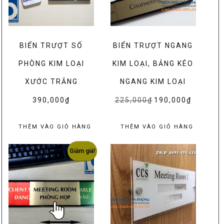
BIỂN TRƯỢT SỐ
BIỂN TRƯỢT NGANG
PHÒNG KIM LOẠI
KIM LOẠI, BẢNG KÉO
XƯỚC TRẮNG
NGANG KIM LOẠI
390,000
₫
225,000
₫
Giá
190,000
₫
Giá
gốc
hiện
là:
tại
THÊM VÀO GIỎ HÀNG
THÊM VÀO GIỎ HÀNG
225,000₫.
là:
190,000₫.
Giảm giá!