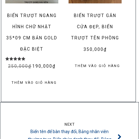
BIỂN TRƯỢT NGANG
BIỂN TRƯỢT GẮN
HÌNH CHỮ NHẬT
CỬA ĐẸP, BIỂN
35*09 CM BẢN GOLD
TRƯỢT TÊN PHÒNG
ĐẶC BIỆT
350,000
₫
Được xếp
250,000
₫
Giá
190,000
₫
Giá
THÊM VÀO GIỎ HÀNG
hạng
5.00
gốc
hiện
5 sao
là:
tại
THÊM VÀO GIỎ HÀNG
250,000₫.
là:
190,000₫.
NEXT
Biển tên để bàn thay đổi, Bảng nhân viên