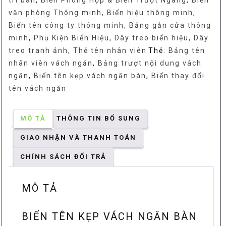
trí bàn
,
Biển Phòng Họp & Biển Trượt Ngang
,
Biển
bàn,
văn phòng Thông minh, Biển hiệu thông minh,
Bảng
Biển tên công ty thông minh, Bảng gắn cửa thông
tên
minh
,
Phụ Kiện Biển Hiệu, Dây treo biển hiệu, Dây
nhân
treo tranh ảnh, Thẻ tên nhân viên
Thẻ:
Bảng tên
viên
nhân viên vách ngăn
,
Bảng trượt nội dung vách
vách
ngăn
,
Biển tên kẹp vách ngăn bàn
,
Biển thay đổi
ngăn,
tên vách ngăn
Biển
thay
đổi
MÔ TẢ
THÔNG TIN BỔ SUNG
tên
GIAO NHẬN VÀ THANH TOÁN
vách
ngăn,
CHÍNH SÁCH ĐỔI TRẢ
Bảng
trượt
MÔ TẢ
nội
dung
BIỂN TÊN KẸP VÁCH NGĂN BÀN
vách