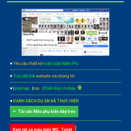
♥
Yêu cầu thiết kế
hoàn toàn Miễn Phí
♥
Trao đổi link
website với chúng tôi
♥
|
sitemap
|
|
rss
|Phiên Bản mobile
♥
DANH SÁCH DỰ ÁN ĐÃ THỰC HIỆN
Tải các Mẫu phụ kiên dây treo
Xem tất cả mẫu biển WC, Toilet