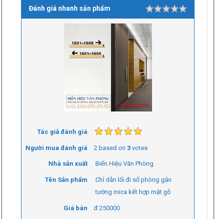
Đánh giá nhanh sản phẩm
Rating
1 star
2 stars
3 stars
4 stars
5 stars
Tác giả đánh giá
Người mua đánh giá
2
based on
3
votes
Nhà sản xuất
Biển Hiệu Văn Phòng
Tên Sản phẩm
Chỉ dẫn lối đi số phòng gắn
tường mica kết hợp mặt gỗ
Giá bán
đ
250000