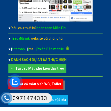
♥
Yêu cầu thiết kế
hoàn toàn Miễn Phí
♥
Trao đổi link
website với chúng tôi
♥
|
sitemap
|
|
rss
|Phiên Bản mobile
♥
DANH SÁCH DỰ ÁN ĐÃ THỰC HIỆN
Tải các Mẫu phụ kiên dây treo
Xem tất cả mẫu biển WC, Toilet
0971474333
Xem tất cả các mẫu màu vật liệu