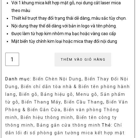
Với 1 khung mica kết hợp mặt gỗ, nọi dung cắt laser mica
theo màu
Thiết kế trượt thay đổi trạng thái dễ dàng, màu sắc tùy chọn.
Nội dung thay thế dễ dàng với bản in logo và tên phòng.
Được làm từ hợp kim nhôm mạ bạc hoặc vàng cao cấp
Mặt biển tùy chỉnh kim loại hoặc mica thay đổi nội dung
Biển
THÊM VÀO GIỎ HÀNG
chỉ
dẫn
Danh mục:
Biển Chèn Nội Dung, Biển Thay Đổi Nội
lối
Dung
,
Biển chỉ dẫn tòa nhà & Biển tên phòng hành
đi
lang
,
Biển gỗ, Bảng hiệu gỗ, Menu gỗ, Sản phẩm
số
từ gỗ
,
Biển Thang Máy, Biển Cầu Thang
,
Biển Văn
phòng
Phòng & Biển Gắn Cửa
,
Biển văn phòng Thông
gắn
minh, Biển hiệu thông minh, Biển tên công ty
tường
thông minh, Bảng gắn cửa thông minh
Thẻ:
Chỉ
mica
dẫn lối đi số phòng gắn tường mica kết hợp mặt
kết