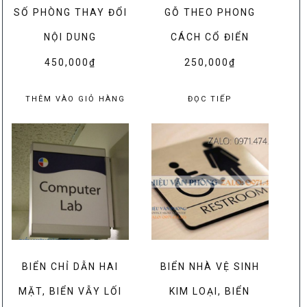
SỐ PHÒNG THAY ĐỔI
GỖ THEO PHONG
NỘI DUNG
CÁCH CỔ ĐIỂN
450,000
₫
250,000
₫
THÊM VÀO GIỎ HÀNG
ĐỌC TIẾP
BIỂN CHỈ DẪN HAI
BIỂN NHÀ VỆ SINH
MẶT, BIỂN VẪY LỐI
KIM LOẠI, BIỂN