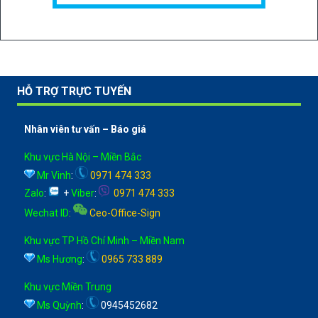
HỖ TRỢ TRỰC TUYẾN
Nhân viên tư vấn – Báo giá
Khu vực Hà Nội – Miền Bắc
Mr Vinh
:
0971 474 333
Zalo
:
+
Viber
:
0971 474 333
Wechat ID
:
Ceo-Office-Sign
Khu vực TP Hồ Chí Minh – Miền Nam
Ms Hương
:
0965 733 889
Khu vực Miền Trung
Ms Quỳnh
:
0945452682