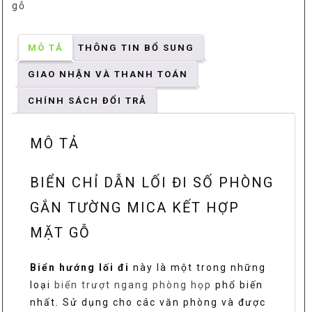
gỗ
hợp
mặt
gỗ
MÔ TẢ
THÔNG TIN BỔ SUNG
số
GIAO NHẬN VÀ THANH TOÁN
lượng
CHÍNH SÁCH ĐỔI TRẢ
MÔ TẢ
BIỂN CHỈ DẪN LỐI ĐI SỐ PHÒNG
GẮN TƯỜNG MICA KẾT HỢP
MẶT GỖ
Biển hướng lối đi
này là một trong những
loại
biển trượt ngang phòng họp
phổ biến
nhất. Sử dụng cho các văn phòng và được