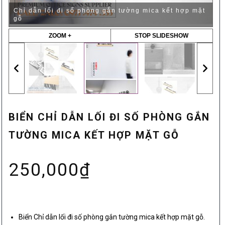
Chỉ dẫn lối đi số phòng gắn tường mica kết hợp mặt
gỗ
ZOOM +
STOP SLIDESHOW
BIỂN CHỈ DẪN LỐI ĐI SỐ PHÒNG GẮN
TƯỜNG MICA KẾT HỢP MẶT GỖ
250,000
₫
Biển Chỉ dẫn lối đi số phòng gắn tường mica kết hợp mặt gỗ.