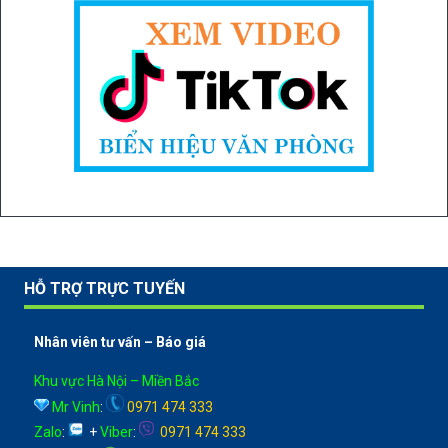
HỖ TRỢ TRỰC TUYẾN
Nhân viên tư vấn – Báo giá
Khu vực Hà Nội – Miền Bắc
Mr Vinh
:
0971 474 333
Zalo
:
+
Viber
:
0971 474 333