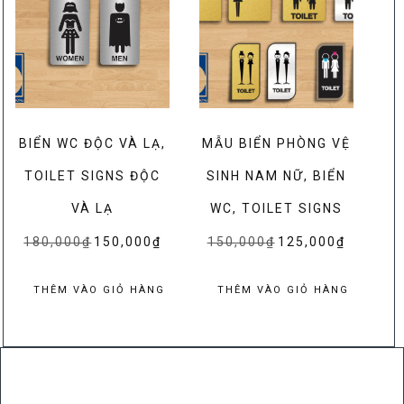
BIỂN WC ĐỘC VÀ LẠ,
MẪU BIỂN PHÒNG VỆ
TOILET SIGNS ĐỘC
SINH NAM NỮ, BIỂN
VÀ LẠ
WC, TOILET SIGNS
180,000
₫
Giá
150,000
₫
Giá
150,000
₫
Giá
125,000
₫
Giá
gốc
hiện
gốc
hiện
là:
tại
là:
tại
THÊM VÀO GIỎ HÀNG
THÊM VÀO GIỎ HÀNG
180,000₫.
là:
150,000₫.
là:
150,000₫.
125,000₫.