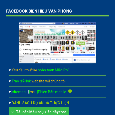
FACEBOOK BIỂN HIỆU VĂN PHÒNG
♥
Yêu cầu thiết kế
hoàn toàn Miễn Phí
♥
Trao đổi link
website với chúng tôi
♥
|
sitemap
|
|
rss
|Phiên Bản mobile
♥
DANH SÁCH DỰ ÁN ĐÃ THỰC HIỆN
Tải các Mẫu phụ kiên dây treo