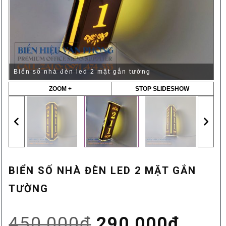
Biển số nhà đèn led 2 mặt gắn tường
ZOOM +
STOP SLIDESHOW
BIỂN SỐ NHÀ ĐÈN LED 2 MẶT GẮN
TƯỜNG
Giá
Giá
450,000
₫
290,000
₫