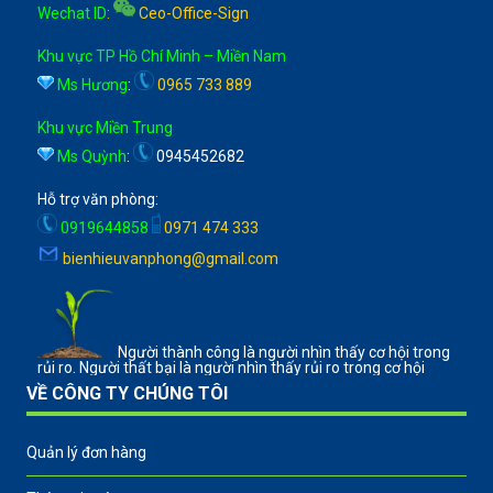
Wechat ID
:
Ceo-Office-Sign
Khu vực TP Hồ Chí Minh – Miền Nam
Ms Hương
:
0965 733 889
Khu vực Miền Trung
Ms Quỳnh
:
0945452682
Hỗ trợ văn phòng:
0919644858
0971 474 333
bienhieuvanphong@gmail.com
Người thành công là người nhìn thấy cơ hội trong
rủi ro. Người thất bại là người nhìn thấy rủi ro trong cơ hội
VỀ CÔNG TY CHÚNG TÔI
Quản lý đơn hàng