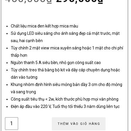
gốc
hiện
Chất liệu mica đen kết hợp mica màu
là:
tại
Sử dụng LED siêu sáng cho ánh sáng đẹp cả mặt trước, mặt
sau, hai cạnh bên
Tùy chỉnh 2 mặt view mica xuyên sáng hoặc 1 mặt cho chi phí
450,000₫.
là:
thấp hơn
Nguồn thanh 5 A siêu bền, nhỏ gọn công suất cao
290,
Tùy chỉnh treo thả bằng bộ kit và dây cáp chuyên dụng hoặc
dán vào tường
Khung nhôm định hình siêu mỏng bản dầy 3 cm cho độ mỏng
và sang trọng
Công suất tiêu thụ < 2w, kích thước phù hợp mọi văn phòng
Điện áp đầu vào 220 V, Tuổi thọ tối thiểu 3 năm dùng liên tục
Biển
THÊM VÀO GIỎ HÀNG
số