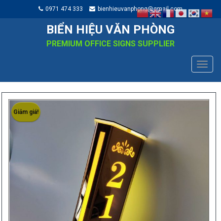
0971 474 333
bienhieuvanphong@gmail.com
BIỂN HIỆU VĂN PHÒNG
PREMIUM OFFICE SIGNS SUPPLIER
TOGG
NAVIG
Giảm giá!