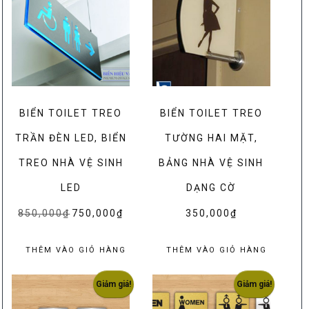
BIỂN TOILET TREO
BIỂN TOILET TREO
TRẦN ĐÈN LED, BIỂN
TƯỜNG HAI MẶT,
TREO NHÀ VỆ SINH
BẢNG NHÀ VỆ SINH
LED
DẠNG CỜ
850,000
₫
Giá
750,000
₫
Giá
350,000
₫
gốc
hiện
là:
tại
THÊM VÀO GIỎ HÀNG
THÊM VÀO GIỎ HÀNG
850,000₫.
là:
750,000₫.
Giảm giá!
Giảm giá!