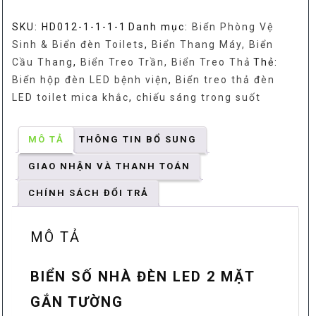
nhà
SKU:
HD012-1-1-1-1
Danh mục:
Biển Phòng Vệ
đèn
Sinh & Biển đèn Toilets
,
Biển Thang Máy, Biển
led
Cầu Thang
,
Biển Treo Trần, Biển Treo Thả
Thẻ:
2
Biển hộp đèn LED bệnh viện
,
Biển treo thả đèn
mặt
LED toilet mica khắc
,
chiếu sáng trong suốt
gắn
tường
số
MÔ TẢ
THÔNG TIN BỔ SUNG
lượng
GIAO NHẬN VÀ THANH TOÁN
CHÍNH SÁCH ĐỔI TRẢ
MÔ TẢ
BIỂN SỐ NHÀ ĐÈN LED 2 MẶT
GẮN TƯỜNG