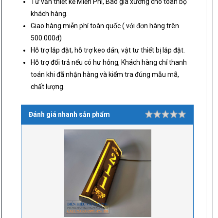
Tư vấn thiết kế Miễn Phí, Báo giá xưởng cho toàn bộ
khách hàng.
Giao hàng miễn phí toàn quốc ( với đơn hàng trên
500.000đ)
Hỗ trợ lắp đặt, hỗ trợ keo dán, vật tư thiết bị lắp đặt.
Hỗ trợ đổi trả nếu có hư hỏng, Khách hàng chỉ thanh
toán khi đã nhận hàng và kiểm tra đúng mẫu mã,
chất lượng.
Đánh giá nhanh sản phẩm
Rating
1 star
2 stars
3 stars
4 stars
5 stars