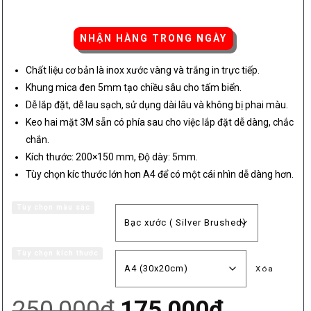
giá
NHẬN HÀNG TRONG NGÀY
từ
Chất liệu cơ bản là inox xước vàng và trắng in trực tiếp.
Khung mica đen 5mm tạo chiều sâu cho tấm biển.
12
Dễ lắp đặt, dễ lau sạch, sử dụng dài lâu và không bị phai màu.
Keo hai mặt 3M sẵn có phía sau cho việc lắp đặt dễ dàng, chắc
đế
chắn.
Kích thước: 200×150 mm, Độ dày: 5mm.
Tùy chọn kíc thước lớn hơn A4 để có một cái nhìn dễ dàng hơn.
17
Tùy chọn màu sắc
Tùy chọn kích thước
Xóa
Giá
Giá
250,000
₫
175,000
₫