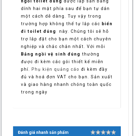
ngồi toilet đúng
được lắp sẵn băng
dính hai mặt phía sau để bạn tự dán
một cách dễ dàng. Tuy vậy trong
trường hợp không thể tự lắp các
biển
đi toilet đúng
này. Chúng tôi sẽ hỗ
trợ lắp đặt cho bạn một cách chuyên
nghiệp và chắc chắn nhất. Với mỗi
Bảng ngồi vệ sinh đúng
thường
được đi kèm các gói thiết kế miễn
phí.
Phụ kiện quảng cáo
đi kèm đầy
đủ và hoá đơn VAT cho bạn. Sản xuất
và giao hàng nhanh chóng toàn quốc
trong ngày
Đánh giá nhanh sản phẩm
Rating
1 star
2 stars
3 stars
4 stars
5 stars