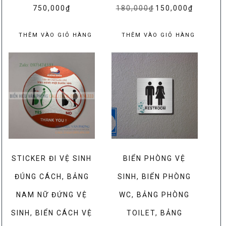
750,000
₫
180,000
₫
Giá
150,000
₫
Giá
gốc
hiện
là:
tại
THÊM VÀO GIỎ HÀNG
THÊM VÀO GIỎ HÀNG
180,000₫.
là:
150,000₫.
STICKER ĐI VỆ SINH
BIỂN PHÒNG VỆ
ĐÚNG CÁCH, BẢNG
SINH, BIỂN PHÒNG
NAM NỮ ĐỨNG VỆ
WC, BẢNG PHÒNG
SINH, BIỂN CÁCH VỆ
TOILET, BẢNG