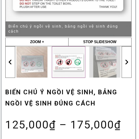
Biển chú ý ngồi vệ sinh, bảng ngồi vệ sinh đúng
cách
ZOOM +
STOP SLIDESHOW
BIỂN CHÚ Ý NGỒI VỆ SINH, BẢNG
NGỒI VỆ SINH ĐÚNG CÁCH
Kh
125,000
₫
–
175,000
₫