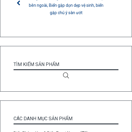
trang
bên ngoài, Biển gập dọn dẹp vệ sinh, biển
sản
gập chú ý sàn ướt
phẩm
TÌM KIẾM SẢN PHẨM
CÁC DANH MỤC SẢN PHẨM