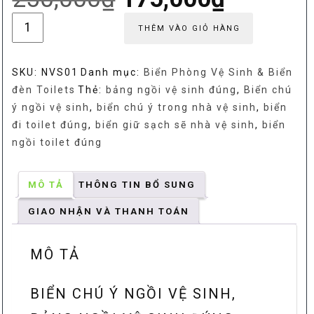
gốc
hiện
Biển
là:
tại
THÊM VÀO GIỎ HÀNG
chú
250,000₫.
là:
ý
175,000
SKU:
NVS01
Danh mục:
Biển Phòng Vệ Sinh & Biển
ngồi
đèn Toilets
Thẻ:
bảng ngồi vệ sinh đúng
,
Biển chú
vệ
ý ngồi vệ sinh
,
biển chú ý trong nhà vệ sinh
,
biển
sinh,
đi toilet đúng
,
biển giữ sạch sẽ nhà vệ sinh
,
biển
bảng
ngồi toilet đúng
ngồi
vệ
sinh
MÔ TẢ
THÔNG TIN BỔ SUNG
đúng
GIAO NHẬN VÀ THANH TOÁN
cách
số
lượng
MÔ TẢ
BIỂN CHÚ Ý NGỒI VỆ SINH,