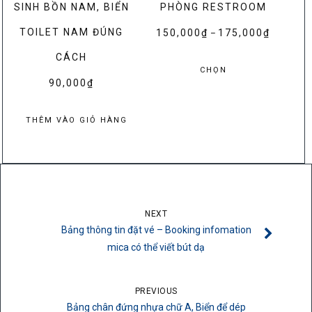
SINH BỒN NAM, BIỂN
PHÒNG RESTROOM
TOILET NAM ĐÚNG
150,000
₫
175,000
₫
Khoảng
–
giá:
Sản
CÁCH
từ
CHỌN
phẩm
90,000
₫
150,000₫
này
đến
có
175,000₫
THÊM VÀO GIỎ HÀNG
nhiều
biến
thể.
Các
tùy
chọn
NEXT
có
Bảng thông tin đặt vé – Booking infomation
thể
mica có thể viết bút dạ
được
chọn
PREVIOUS
trên
Bảng chân đứng nhựa chữ A, Biển để dép