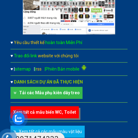
♥
Yêu cầu thiết kế
hoàn toàn Miễn Phí
♥
Trao đổi link
website với chúng tôi
♥
|
sitemap
|
|
rss
|Phiên Bản mobile
♥
DANH SÁCH DỰ ÁN ĐÃ THỰC HIỆN
Tải các Mẫu phụ kiên dây treo
Xem tất cả mẫu biển WC, Toilet
Xem tất cả các mẫu màu vật liệu