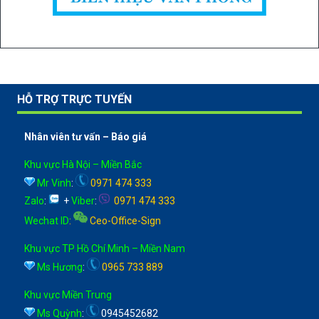
HỖ TRỢ TRỰC TUYẾN
Nhân viên tư vấn – Báo giá
Khu vực Hà Nội – Miền Bắc
Mr Vinh
:
0971 474 333
Zalo
:
+
Viber
:
0971 474 333
Wechat ID
:
Ceo-Office-Sign
Khu vực TP Hồ Chí Minh – Miền Nam
Ms Hương
:
0965 733 889
Khu vực Miền Trung
Ms Quỳnh
:
0945452682