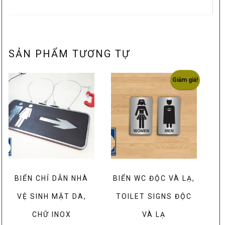
SẢN PHẨM TƯƠNG TỰ
Giảm giá!
BIỂN CHỈ DẪN NHÀ
BIỂN WC ĐỘC VÀ LẠ,
VỆ SINH MẶT DA,
TOILET SIGNS ĐỘC
CHỮ INOX
VÀ LẠ