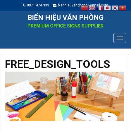
0971 474 333
bienhieuvanphong@gmail.com
BIỂN HIỆU VĂN PHÒNG
PREMIUM OFFICE SIGNS SUPPLIER
TOGG
NAVIG
FREE_DESIGN_TOOLS