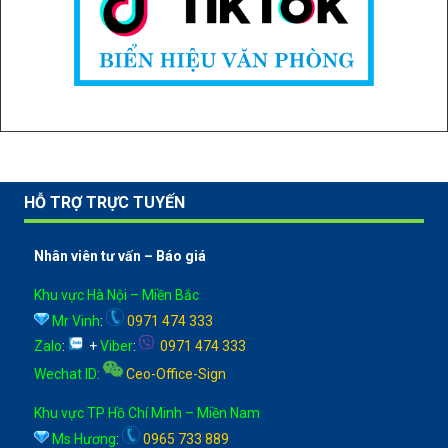
HỖ TRỢ TRỰC TUYẾN
Nhân viên tư vấn – Báo giá
Khu vực Hà Nội – Miền Bắc
Mr Vinh
:
0971 474 333
Zalo
:
+
Viber
:
0971 474 333
Wechat ID
:
Ceo-Office-Sign
Khu vực TP Hồ Chí Minh – Miền Nam
Ms Hương
:
0965 733 889