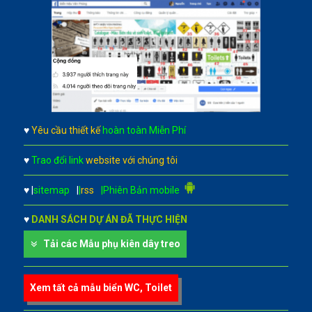
♥
Yêu cầu thiết kế
hoàn toàn Miễn Phí
♥
Trao đổi link
website với chúng tôi
♥
|
sitemap
|
|
rss
|Phiên Bản mobile
♥
DANH SÁCH DỰ ÁN ĐÃ THỰC HIỆN
Tải các Mẫu phụ kiên dây treo
Xem tất cả mẫu biển WC, Toilet