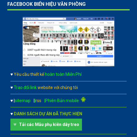
FACEBOOK BIỂN HIỆU VĂN PHÒNG
♥
Yêu cầu thiết kế
hoàn toàn Miễn Phí
♥
Trao đổi link
website với chúng tôi
♥
|
sitemap
|
|
rss
|Phiên Bản mobile
♥
DANH SÁCH DỰ ÁN ĐÃ THỰC HIỆN
Tải các Mẫu phụ kiên dây treo