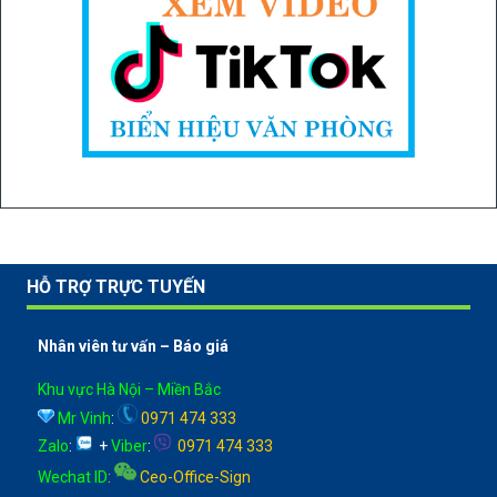
HỖ TRỢ TRỰC TUYẾN
Nhân viên tư vấn – Báo giá
Khu vực Hà Nội – Miền Bắc
Mr Vinh
:
0971 474 333
Zalo
:
+
Viber
:
0971 474 333
Wechat ID
:
Ceo-Office-Sign