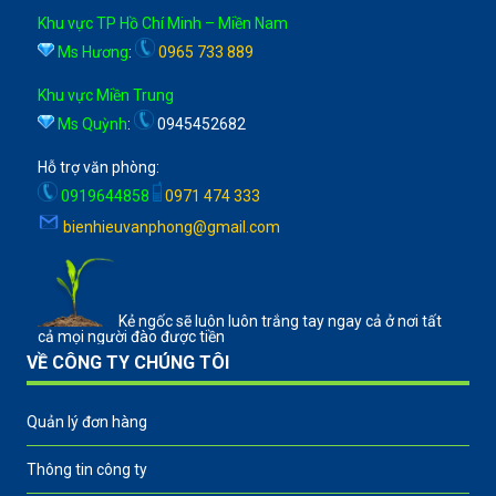
Khu vực TP Hồ Chí Minh – Miền Nam
Ms Hương
:
0965 733 889
Khu vực Miền Trung
Ms Quỳnh
:
0945452682
Hỗ trợ văn phòng:
0919644858
0971 474 333
bienhieuvanphong@gmail.com
Kẻ ngốc sẽ luôn luôn trắng tay ngay cả ở nơi tất
cả mọi người đào được tiền
VỀ CÔNG TY CHÚNG TÔI
Quản lý đơn hàng
Thông tin công ty