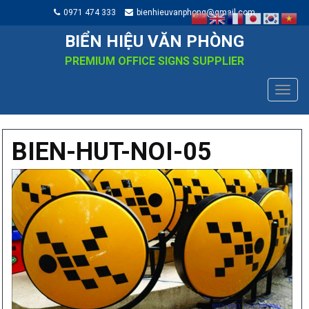
0971 474 333
bienhieuvanphong@gmail.com
BIỂN HIỆU VĂN PHÒNG
PREMIUM OFFICE SIGNS SUPPLIER
TOGG
NAVIG
BIEN-HUT-NOI-05