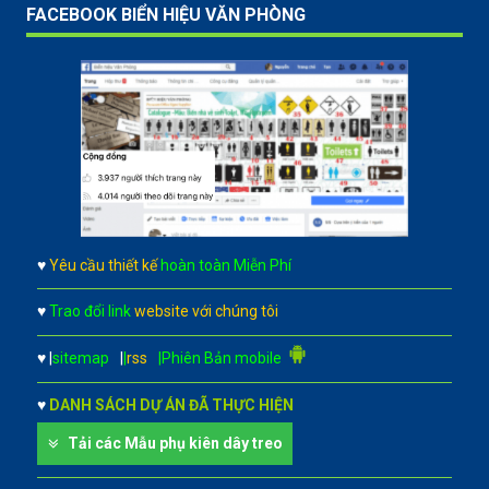
FACEBOOK BIỂN HIỆU VĂN PHÒNG
♥
Yêu cầu thiết kế
hoàn toàn Miễn Phí
♥
Trao đổi link
website với chúng tôi
♥
|
sitemap
|
|
rss
|Phiên Bản mobile
♥
DANH SÁCH DỰ ÁN ĐÃ THỰC HIỆN
Tải các Mẫu phụ kiên dây treo