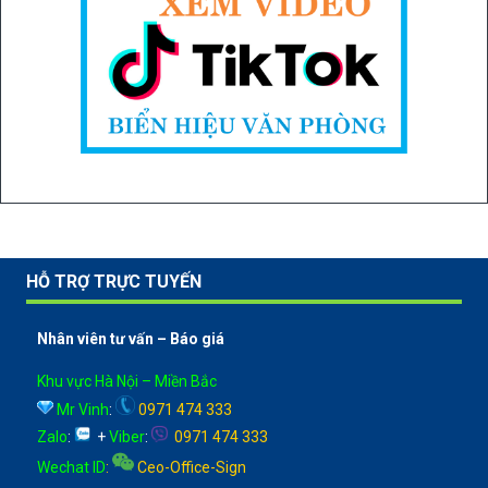
HỖ TRỢ TRỰC TUYẾN
Nhân viên tư vấn – Báo giá
Khu vực Hà Nội – Miền Bắc
Mr Vinh
:
0971 474 333
Zalo
:
+
Viber
:
0971 474 333
Wechat ID
:
Ceo-Office-Sign