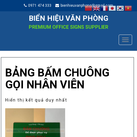
0971 474 333
bienhieuvanphong@gmail.com
BIỂN HIỆU VĂN PHÒNG
PREMIUM OFFICE SIGNS SUPPLIER
TOGG
NAVIG
BẢNG BẤM CHUÔNG
GỌI NHÂN VIÊN
Hiển thị kết quả duy nhất