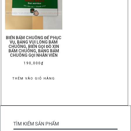
BIỂN BẤM CHUÔNG ĐỂ PHỤC
VỤ, BẢNG VUI LÒNG BẤM
CHUÔNG, BIỂN GỌI ĐỒ XIN
BẤM CHUÔNG, BẢNG BẤM
CHUÔNG GỌI NHÂN VIÊN
190,000
₫
THÊM VÀO GIỎ HÀNG
TÌM KIẾM SẢN PHẨM