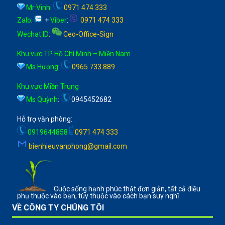
Mr Vinh
:
0971 474 333
Zalo
:
+
Viber
:
0971 474 333
Wechat ID
:
Ceo-Office-Sign
Khu vực TP Hồ Chí Minh – Miền Nam
Ms Hương
:
0965 733 889
Khu vực Miền Trung
Ms Quỳnh
:
0945452682
Hỗ trợ văn phòng:
0919644858
0971 474 333
bienhieuvanphong@gmail.com
Cuộc sống hạnh phúc thật đơn giản, tất cả điều
phụ thuộc vào bạn, tùy thuộc vào cách bạn suy nghĩ
VỀ CÔNG TY CHÚNG TÔI