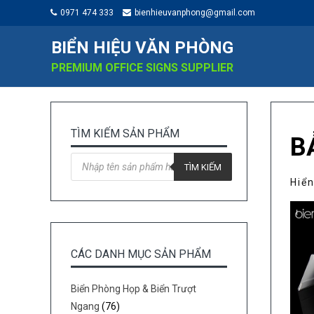
0971 474 333
bienhieuvanphong@gmail.com
BIỂN HIỆU VĂN PHÒNG
PREMIUM OFFICE SIGNS SUPPLIER
TÌM KIẾM SẢN PHẨM
B
Tìm
kiếm
TÌM KIẾM
sản
Hiển
phẩm
CÁC DANH MỤC SẢN PHẨM
Biển Phòng Họp & Biển Trượt
Ngang
(76)