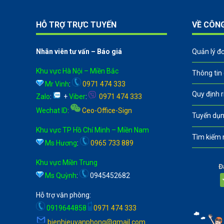
HỖ TRỢ TRỰC TUYẾN
VỀ CÔN
Nhân viên tư vấn – Báo giá
Quản lý đ
Khu vực Hà Nội – Miền Bắc
Thông tin
Mr Vinh
:
0971 474 333
Quy định 
Zalo
:
+
Viber
:
0971 474 333
Wechat ID
:
Ceo-Office-Sign
Tuyển dụn
Khu vực TP Hồ Chí Minh – Miền Nam
Tìm kiếm 
Ms Hương
:
0965 733 889
Khu vực Miền Trung
Đ
Ms Quỳnh
:
0945452682
Hỗ trợ văn phòng:
0919644858
0971 474 333
bienhieuvanphong@gmail.com