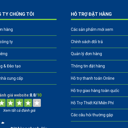
G TY CHÚNG TÔI
HỖ TRỢ ĐẶT HÀNG
ơn hàng
Các sản phẩm mới xem
 công ty
Chính sách đổi trả
riêng
Quản lý đơn hàng
g & Đào tạo
Thông tin đặt hàng
nhà cung cấp
Hỗ trợ thanh toán Online
Hỗ trợ giao hàng toàn quốc
ánh giá website:
8.8
/
10
Hỗ Trợ Thiết Kế Miễn Phí
Xem tất cả đánh giá
Các câu hỏi thường gặp