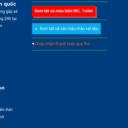
àn quốc
Xem tất cả mẫu biển WC, Toilet
àng gấp sẽ
g 24h tại
m
Xem tất cả các mẫu màu vật liệu
♥
Chấp nhận thanh toán qua thẻ
anh
hẩm thân
hội.