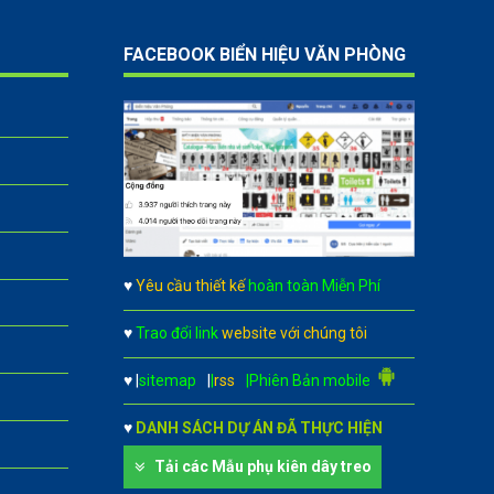
FACEBOOK BIỂN HIỆU VĂN PHÒNG
♥
Yêu cầu thiết kế
hoàn toàn Miễn Phí
♥
Trao đổi link
website với chúng tôi
♥
|
sitemap
|
|
rss
|Phiên Bản mobile
♥
DANH SÁCH DỰ ÁN ĐÃ THỰC HIỆN
Tải các Mẫu phụ kiên dây treo