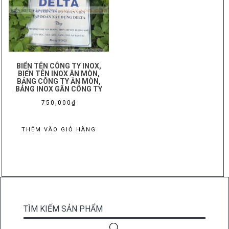
BIỂN TÊN CÔNG TY INOX,
BIỂN TÊN INOX ĂN MÒN,
BẢNG CÔNG TY ĂN MÒN,
BẢNG INOX GẮN CÔNG TY
750,000
₫
THÊM VÀO GIỎ HÀNG
TÌM KIẾM SẢN PHẨM