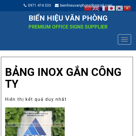
0971 474 333
bienhieuvanphong@gmail.com
BIỂN HIỆU VĂN PHÒNG
PREMIUM OFFICE SIGNS SUPPLIER
TOGG
NAVIG
BẢNG INOX GẮN CÔNG
TY
Hiển thị kết quả duy nhất