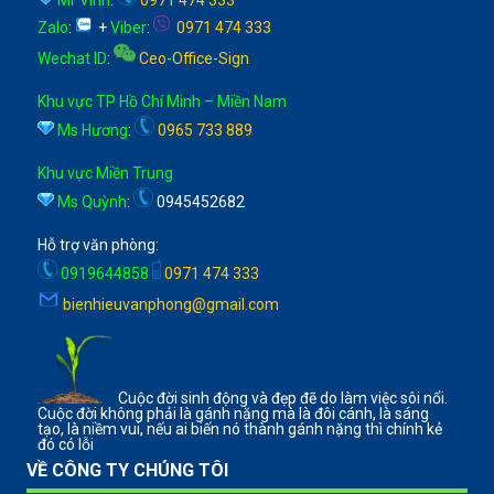
Zalo
:
+
Viber
:
0971 474 333
Wechat ID
:
Ceo-Office-Sign
Khu vực TP Hồ Chí Minh – Miền Nam
Ms Hương
:
0965 733 889
Khu vực Miền Trung
Ms Quỳnh
:
0945452682
Hỗ trợ văn phòng:
0919644858
0971 474 333
bienhieuvanphong@gmail.com
Cuộc đời sinh động và đẹp đẽ do làm việc sôi nổi.
Cuộc đời không phải là gánh nặng mà là đôi cánh, là sáng
tạo, là niềm vui, nếu ai biến nó thành gánh nặng thì chính kẻ
đó có lỗi
VỀ CÔNG TY CHÚNG TÔI