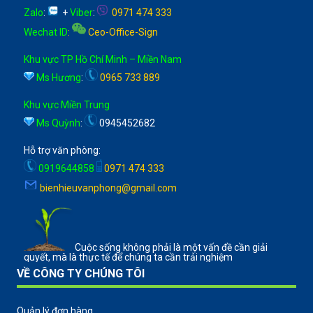
Zalo
:
+
Viber
:
0971 474 333
Wechat ID
:
Ceo-Office-Sign
Khu vực TP Hồ Chí Minh – Miền Nam
Ms Hương
:
0965 733 889
Khu vực Miền Trung
Ms Quỳnh
:
0945452682
Hỗ trợ văn phòng:
0919644858
0971 474 333
bienhieuvanphong@gmail.com
Cuộc sống không phải là một vấn đề cần giải
quyết, mà là thực tế để chúng ta cần trải nghiệm
VỀ CÔNG TY CHÚNG TÔI
Quản lý đơn hàng