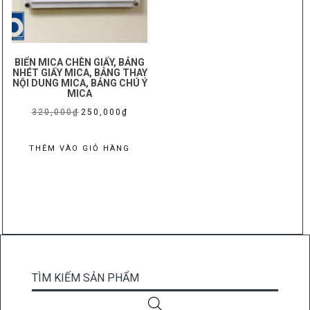
BIỂN MICA CHÈN GIẤY, BẢNG
NHÉT GIẤY MICA, BẢNG THAY
NỘI DUNG MICA, BẢNG CHÚ Ý
MICA
Giá
Giá
320,000
₫
250,000
₫
gốc
hiện
là:
tại
THÊM VÀO GIỎ HÀNG
320,000₫.
là:
250,000₫.
TÌM KIẾM SẢN PHẨM