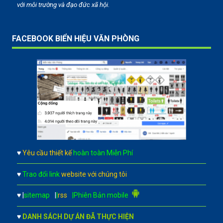
với môi trường và đạo đức xã hội.
FACEBOOK BIỂN HIỆU VĂN PHÒNG
♥
Yêu cầu thiết kế
hoàn toàn Miễn Phí
♥
Trao đổi link
website với chúng tôi
♥
|
sitemap
|
|
rss
|Phiên Bản mobile
♥
DANH SÁCH DỰ ÁN ĐÃ THỰC HIỆN