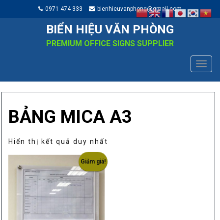
0971 474 333
bienhieuvanphong@gmail.com
BIỂN HIỆU VĂN PHÒNG
PREMIUM OFFICE SIGNS SUPPLIER
TOGG
NAVIG
BẢNG MICA A3
Hiển thị kết quả duy nhất
Giảm giá!