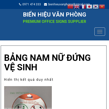
0971 474 333
bienhieuvanphong@gmail.com
BIỂN HIỆU VĂN PHÒNG
PREMIUM OFFICE SIGNS SUPPLIER
TOGG
NAVIG
BẢNG NAM NỮ ĐỨNG
VỆ SINH
Hiển thị kết quả duy nhất