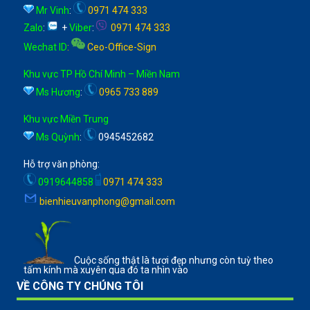
Mr Vinh
:
0971 474 333
Zalo
:
+
Viber
:
0971 474 333
Wechat ID
:
Ceo-Office-Sign
Khu vực TP Hồ Chí Minh – Miền Nam
Ms Hương
:
0965 733 889
Khu vực Miền Trung
Ms Quỳnh
:
0945452682
Hỗ trợ văn phòng:
0919644858
0971 474 333
bienhieuvanphong@gmail.com
Cuộc sống thật là tươi đẹp nhưng còn tuỳ theo
tấm kính mà xuyên qua đó ta nhìn vào
VỀ CÔNG TY CHÚNG TÔI