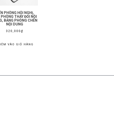
ỂN PHÒNG HỘI NGHỊ,
N PHÒNG THAY ĐỔI NỘI
G, BẢNG PHÒNG CHÈN
NỘI DUNG
320,000
₫
HÊM VÀO GIỎ HÀNG