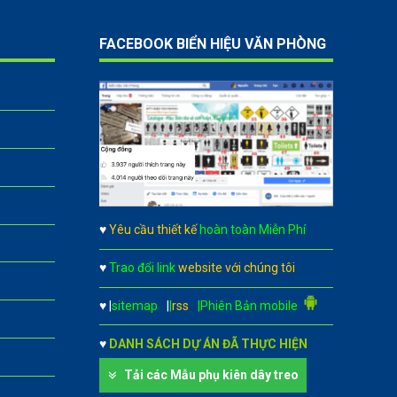
FACEBOOK BIỂN HIỆU VĂN PHÒNG
♥
Yêu cầu thiết kế
hoàn toàn Miễn Phí
♥
Trao đổi link
website với chúng tôi
♥
|
sitemap
|
|
rss
|Phiên Bản mobile
♥
DANH SÁCH DỰ ÁN ĐÃ THỰC HIỆN
Tải các Mẫu phụ kiên dây treo