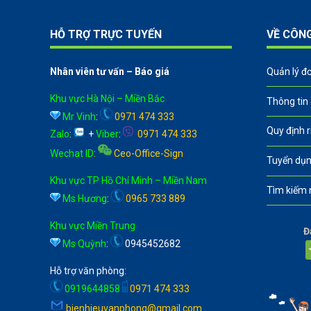
HỖ TRỢ TRỰC TUYẾN
VỀ CÔN
Nhân viên tư vấn – Báo giá
Quản lý đ
Khu vực Hà Nội – Miền Bắc
Thông tin
Mr Vinh
:
0971 474 333
Quy định 
Zalo
:
+
Viber
:
0971 474 333
Wechat ID
:
Ceo-Office-Sign
Tuyển dụn
Khu vực TP Hồ Chí Minh – Miền Nam
Tìm kiếm 
Ms Hương
:
0965 733 889
Khu vực Miền Trung
Đ
Ms Quỳnh
:
0945452682
Hỗ trợ văn phòng:
0919644858
0971 474 333
bienhieuvanphong@gmail.com