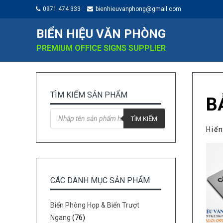
0971 474 333
bienhieuvanphong@gmail.com
BIỂN HIỆU VĂN PHÒNG
PREMIUM OFFICE SIGNS SUPPLIER
TÌM KIẾM SẢN PHẨM
B
Tìm
kiếm
TÌM KIẾM
sản
Hiển
phẩm
CÁC DANH MỤC SẢN PHẨM
Biển Phòng Họp & Biển Trượt
Ngang
(76)