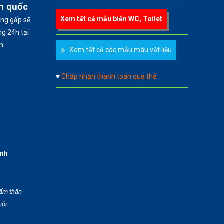
àn quốc
Xem tất cả mẫu biển WC, Toilet
àng gấp sẽ
g 24h tại
m
Xem tất cả các mẫu màu vật liệu
♥
Chấp nhận thanh toán qua thẻ
anh
hẩm thân
hội.