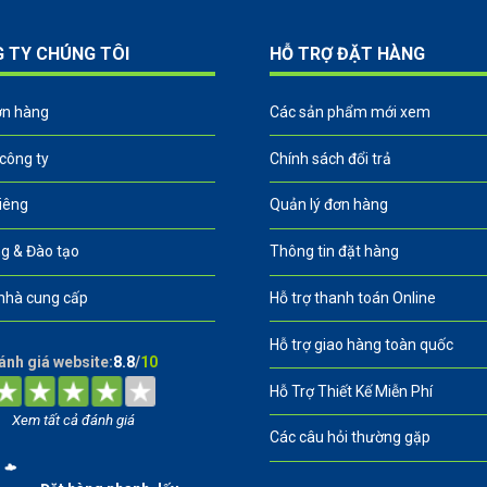
G TY CHÚNG TÔI
HỖ TRỢ ĐẶT HÀNG
ơn hàng
Các sản phẩm mới xem
 công ty
Chính sách đổi trả
riêng
Quản lý đơn hàng
g & Đào tạo
Thông tin đặt hàng
nhà cung cấp
Hỗ trợ thanh toán Online
Hỗ trợ giao hàng toàn quốc
ánh giá website:
8.8
/
10
Hỗ Trợ Thiết Kế Miễn Phí
Xem tất cả đánh giá
Các câu hỏi thường gặp