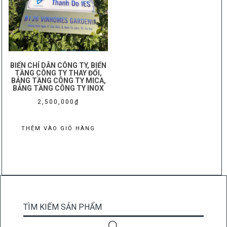
BIỂN CHỈ DẪN CÔNG TY, BIỂN
TẦNG CÔNG TY THAY ĐỔI,
BẢNG TẦNG CÔNG TY MICA,
BẢNG TẦNG CÔNG TY INOX
2,500,000
₫
THÊM VÀO GIỎ HÀNG
TÌM KIẾM SẢN PHẨM