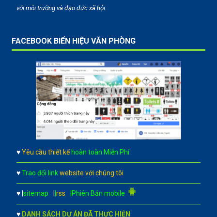
với môi trường và đạo đức xã hội.
FACEBOOK BIỂN HIỆU VĂN PHÒNG
♥
Yêu cầu thiết kế
hoàn toàn Miễn Phí
♥
Trao đổi link
website với chúng tôi
♥
|
sitemap
|
|
rss
|Phiên Bản mobile
♥
DANH SÁCH DỰ ÁN ĐÃ THỰC HIỆN