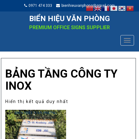
0971 474 333
bienhieuvanphong@gmail.com
BIỂN HIỆU VĂN PHÒNG
PREMIUM OFFICE SIGNS SUPPLIER
TOGG
NAVIG
BẢNG TẦNG CÔNG TY
INOX
Hiển thị kết quả duy nhất