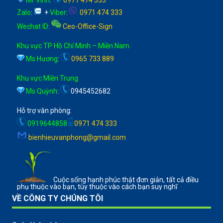
Zalo
:
+
Viber
:
0971 474 333
Wechat ID
:
Ceo-Office-Sign
Khu vực TP Hồ Chí Minh – Miền Nam
Ms Hương
:
0965 733 889
Khu vực Miền Trung
Ms Quỳnh
:
0945452682
Hỗ trợ văn phòng:
0919644858
0971 474 333
bienhieuvanphong@gmail.com
Cuộc sống hạnh phúc thật đơn giản, tất cả điều
phụ thuộc vào bạn, tùy thuộc vào cách bạn suy nghĩ
VỀ CÔNG TY CHÚNG TÔI