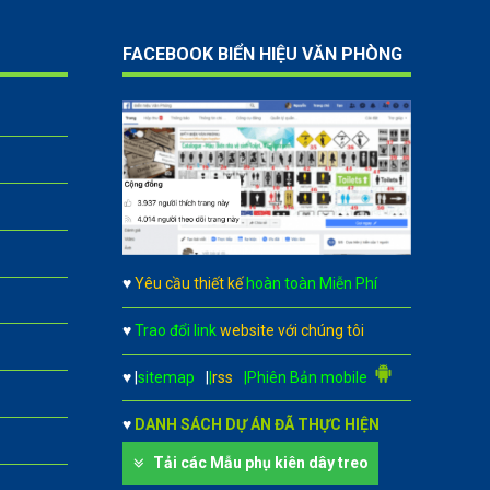
FACEBOOK BIỂN HIỆU VĂN PHÒNG
♥
Yêu cầu thiết kế
hoàn toàn Miễn Phí
♥
Trao đổi link
website với chúng tôi
♥
|
sitemap
|
|
rss
|Phiên Bản mobile
♥
DANH SÁCH DỰ ÁN ĐÃ THỰC HIỆN
Tải các Mẫu phụ kiên dây treo