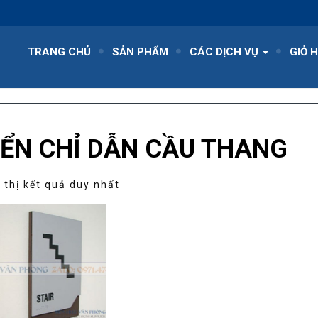
TRANG CHỦ
SẢN PHẨM
CÁC DỊCH VỤ
GIỎ 
IỂN CHỈ DẪN CẦU THANG
 thị kết quả duy nhất