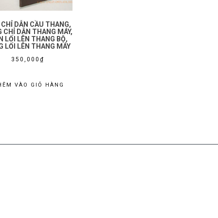
 CHỈ DẪN CẦU THANG,
 CHỈ DẪN THANG MÁY,
N LỐI LÊN THANG BỘ,
G LỐI LÊN THANG MÁY
350,000
₫
HÊM VÀO GIỎ HÀNG