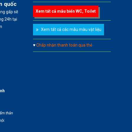
àn quốc
Xem tất cả mẫu biển WC, Toilet
àng gấp sẽ
g 24h tại
m
Xem tất cả các mẫu màu vật liệu
♥
Chấp nhận thanh toán qua thẻ
anh
hẩm thân
hội.