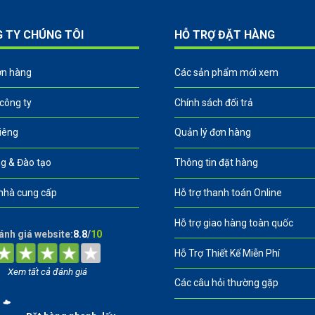
G TY CHÚNG TÔI
HỖ TRỢ ĐẶT HÀNG
ơn hàng
Các sản phẩm mới xem
 công ty
Chính sách đổi trả
riêng
Quản lý đơn hàng
g & Đào tạo
Thông tin đặt hàng
nhà cung cấp
Hỗ trợ thanh toán Online
Hỗ trợ giao hàng toàn quốc
ánh giá website:
8.8
/
10
Hỗ Trợ Thiết Kế Miễn Phí
Xem tất cả đánh giá
Các câu hỏi thường gặp