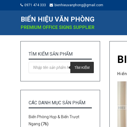
0971 474 333
bienhieuvanphong@gmail.com
BIỂN HIỆU VĂN PHÒNG
PREMIUM OFFICE SIGNS SUPPLIER
TÌM KIẾM SẢN PHẨM
B
Tìm
kiếm
TÌM KIẾM
sản
Hiển
phẩm
CÁC DANH MỤC SẢN PHẨM
Biển Phòng Họp & Biển Trượt
Ngang
(76)