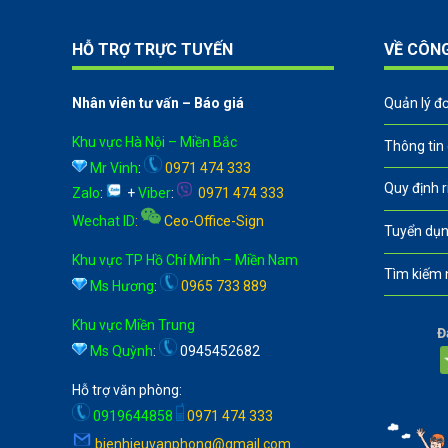
HỖ TRỢ TRỰC TUYẾN
VỀ CÔN
Nhân viên tư vấn – Báo giá
Quản lý đ
Khu vực Hà Nội – Miền Bắc
Thông tin
Mr Vinh
:
0971 474 333
Quy định 
Zalo
:
+
Viber
:
0971 474 333
Wechat ID
:
Ceo-Office-Sign
Tuyển dụn
Khu vực TP Hồ Chí Minh – Miền Nam
Tìm kiếm 
Ms Hương
:
0965 733 889
Khu vực Miền Trung
Đ
Ms Quỳnh
:
0945452682
Hỗ trợ văn phòng:
0919644858
0971 474 333
bienhieuvanphong@gmail.com