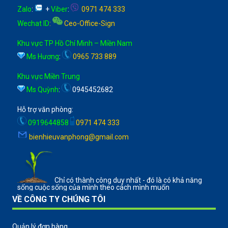
Zalo
:
+
Viber
:
0971 474 333
Wechat ID
:
Ceo-Office-Sign
Khu vực TP Hồ Chí Minh – Miền Nam
Ms Hương
:
0965 733 889
Khu vực Miền Trung
Ms Quỳnh
:
0945452682
Hỗ trợ văn phòng:
0919644858
0971 474 333
bienhieuvanphong@gmail.com
Chỉ có thành công duy nhất - đó là có khả năng
sống cuộc sống của mình theo cách mình muốn
VỀ CÔNG TY CHÚNG TÔI
Quản lý đơn hàng