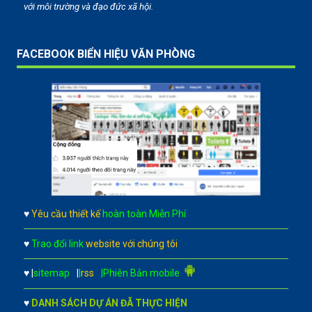
với môi trường và đạo đức xã hội.
FACEBOOK BIỂN HIỆU VĂN PHÒNG
♥
Yêu cầu thiết kế
hoàn toàn Miễn Phí
♥
Trao đổi link
website với chúng tôi
♥
|
sitemap
|
|
rss
|Phiên Bản mobile
♥
DANH SÁCH DỰ ÁN ĐÃ THỰC HIỆN