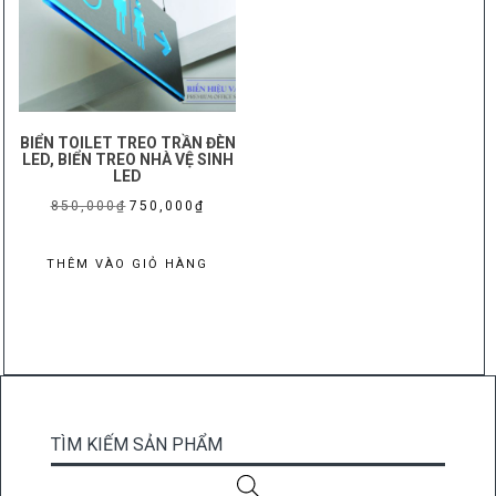
BIỂN TOILET TREO TRẦN ĐÈN
LED, BIỂN TREO NHÀ VỆ SINH
LED
Giá
Giá
850,000
₫
750,000
₫
gốc
hiện
là:
tại
THÊM VÀO GIỎ HÀNG
850,000₫.
là:
750,000₫.
TÌM KIẾM SẢN PHẨM