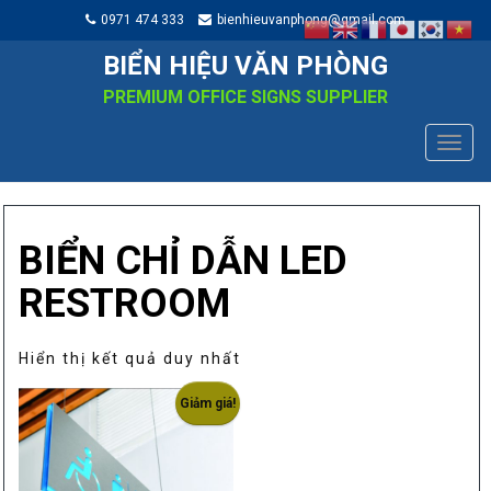
0971 474 333
bienhieuvanphong@gmail.com
BIỂN HIỆU VĂN PHÒNG
PREMIUM OFFICE SIGNS SUPPLIER
TOGG
NAVIG
BIỂN CHỈ DẪN LED
RESTROOM
Hiển thị kết quả duy nhất
Giảm giá!