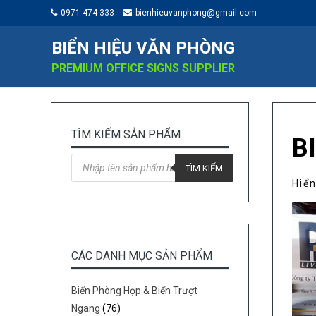
0971 474 333
bienhieuvanphong@gmail.com
BIỂN HIỆU VĂN PHÒNG
PREMIUM OFFICE SIGNS SUPPLIER
TÌM KIẾM SẢN PHẨM
B
Tìm
kiếm
TÌM KIẾM
sản
Hiển
phẩm
CÁC DANH MỤC SẢN PHẨM
Biển Phòng Họp & Biển Trượt
Ngang
(76)