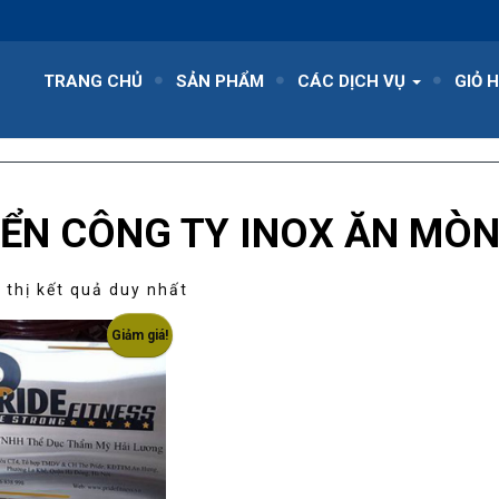
TRANG CHỦ
SẢN PHẨM
CÁC DỊCH VỤ
GIỎ 
IỂN CÔNG TY INOX ĂN MÒ
 thị kết quả duy nhất
Giảm giá!