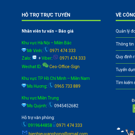
HỖ TRỢ TRỰC TUYẾN
VỀ CÔN
Nhân viên tư vấn – Báo giá
Quản lý đ
Khu vực Hà Nội – Miền Bắc
Thông tin
Mr Vinh
:
0971 474 333
Quy định 
Zalo
:
+
Viber
:
0971 474 333
Wechat ID
:
Ceo-Office-Sign
Tuyển dụn
Khu vực TP Hồ Chí Minh – Miền Nam
Tìm kiếm 
Ms Hương
:
0965 733 889
Khu vực Miền Trung
Đ
Ms Quỳnh
:
0945452682
Hỗ trợ văn phòng:
0919644858
0971 474 333
bienhieuvanphong@gmail.com