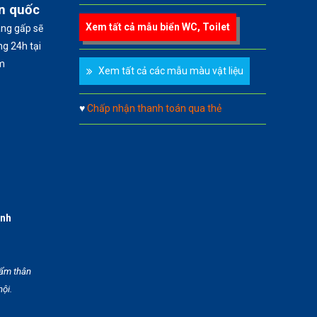
àn quốc
Xem tất cả mẫu biển WC, Toilet
àng gấp sẽ
g 24h tại
m
Xem tất cả các mẫu màu vật liệu
♥
Chấp nhận thanh toán qua thẻ
anh
hẩm thân
hội.