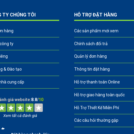
G TY CHÚNG TÔI
HỖ TRỢ ĐẶT HÀNG
ơn hàng
Các sản phẩm mới xem
 công ty
Chính sách đổi trả
riêng
Quản lý đơn hàng
g & Đào tạo
Thông tin đặt hàng
nhà cung cấp
Hỗ trợ thanh toán Online
Hỗ trợ giao hàng toàn quốc
ánh giá website:
8.8
/
10
Hỗ Trợ Thiết Kế Miễn Phí
Xem tất cả đánh giá
Các câu hỏi thường gặp