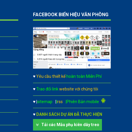
FACEBOOK BIỂN HIỆU VĂN PHÒNG
♥
Yêu cầu thiết kế
hoàn toàn Miễn Phí
♥
Trao đổi link
website với chúng tôi
♥
|
sitemap
|
|
rss
|Phiên Bản mobile
♥
DANH SÁCH DỰ ÁN ĐÃ THỰC HIỆN
Tải các Mẫu phụ kiên dây treo