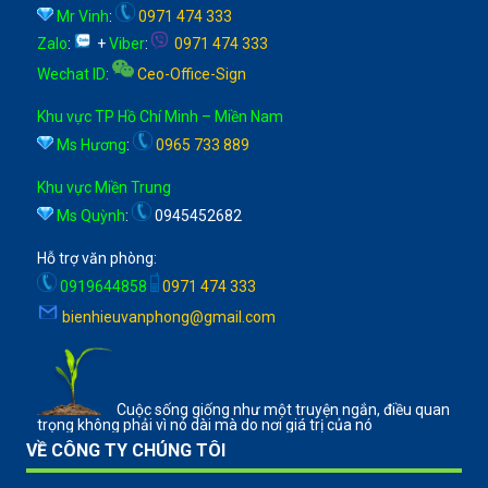
Mr Vinh
:
0971 474 333
Zalo
:
+
Viber
:
0971 474 333
Wechat ID
:
Ceo-Office-Sign
Khu vực TP Hồ Chí Minh – Miền Nam
Ms Hương
:
0965 733 889
Khu vực Miền Trung
Ms Quỳnh
:
0945452682
Hỗ trợ văn phòng:
0919644858
0971 474 333
bienhieuvanphong@gmail.com
Cuộc sống giống như một truyện ngắn, điều quan
trọng không phải vì nó dài mà do nơi giá trị của nó
VỀ CÔNG TY CHÚNG TÔI