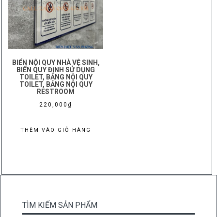
BIỂN NỘI QUY NHÀ VỆ SINH,
BIỂN QUY ĐỊNH SỬ DỤNG
TOILET, BẢNG NỘI QUY
TOILET, BẢNG NỘI QUY
RESTROOM
220,000
₫
THÊM VÀO GIỎ HÀNG
TÌM KIẾM SẢN PHẨM