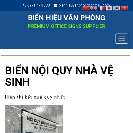
0971 474 333
bienhieuvanphong@gmail.com
BIỂN HIỆU VĂN PHÒNG
PREMIUM OFFICE SIGNS SUPPLIER
TOGG
NAVIG
BIỂN NỘI QUY NHÀ VỆ
SINH
Hiển thị kết quả duy nhất