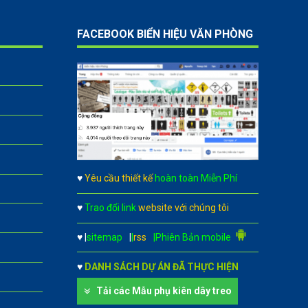
FACEBOOK BIỂN HIỆU VĂN PHÒNG
♥
Yêu cầu thiết kế
hoàn toàn Miễn Phí
♥
Trao đổi link
website với chúng tôi
♥
|
sitemap
|
|
rss
|Phiên Bản mobile
♥
DANH SÁCH DỰ ÁN ĐÃ THỰC HIỆN
Tải các Mẫu phụ kiên dây treo