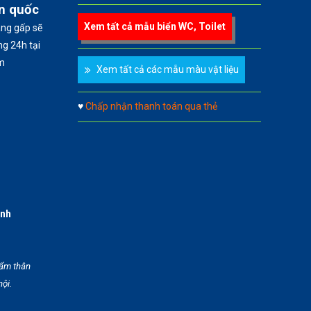
àn quốc
Xem tất cả mẫu biển WC, Toilet
àng gấp sẽ
g 24h tại
m
Xem tất cả các mẫu màu vật liệu
♥
Chấp nhận thanh toán qua thẻ
anh
hẩm thân
hội.