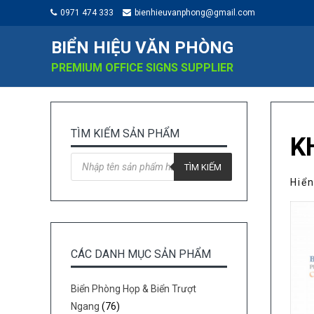
0971 474 333
bienhieuvanphong@gmail.com
BIỂN HIỆU VĂN PHÒNG
PREMIUM OFFICE SIGNS SUPPLIER
TÌM KIẾM SẢN PHẨM
K
Tìm
kiếm
TÌM KIẾM
sản
Hiển
phẩm
CÁC DANH MỤC SẢN PHẨM
Biển Phòng Họp & Biển Trượt
Ngang
(76)