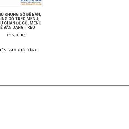
U KHUNG GỖ ĐỂ BÀN,
UNG GỖ TREO MENU,
U CHÂN ĐẾ GỖ, MENU
ĐỂ BÀN DẠNG TREO
125,000
₫
HÊM VÀO GIỎ HÀNG