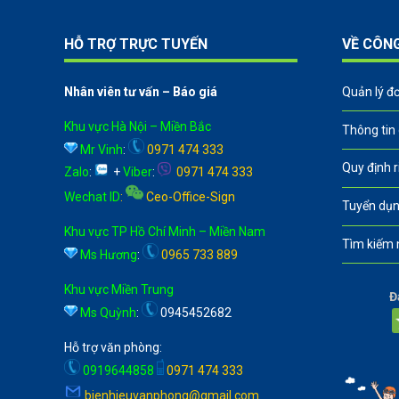
HỖ TRỢ TRỰC TUYẾN
VỀ CÔN
Nhân viên tư vấn – Báo giá
Quản lý đ
Khu vực Hà Nội – Miền Bắc
Thông tin
Mr Vinh
:
0971 474 333
Quy định 
Zalo
:
+
Viber
:
0971 474 333
Wechat ID
:
Ceo-Office-Sign
Tuyển dụn
Khu vực TP Hồ Chí Minh – Miền Nam
Tìm kiếm 
Ms Hương
:
0965 733 889
Khu vực Miền Trung
Đ
Ms Quỳnh
:
0945452682
Hỗ trợ văn phòng:
0919644858
0971 474 333
bienhieuvanphong@gmail.com