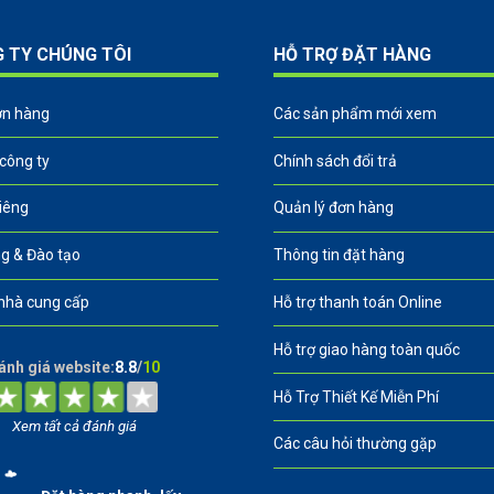
G TY CHÚNG TÔI
HỖ TRỢ ĐẶT HÀNG
ơn hàng
Các sản phẩm mới xem
 công ty
Chính sách đổi trả
riêng
Quản lý đơn hàng
g & Đào tạo
Thông tin đặt hàng
nhà cung cấp
Hỗ trợ thanh toán Online
Hỗ trợ giao hàng toàn quốc
ánh giá website:
8.8
/
10
Hỗ Trợ Thiết Kế Miễn Phí
Xem tất cả đánh giá
Các câu hỏi thường gặp