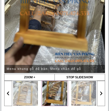
Menu khung gỗ để bàn, Menu chân đế gỗ
ZOOM +
STOP SLIDESHOW