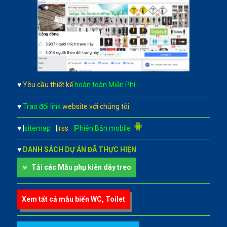
♥
Yêu cầu thiết kế
hoàn toàn Miễn Phí
♥
Trao đổi link
website với chúng tôi
♥
|
sitemap
|
|
rss
|Phiên Bản mobile
♥
DANH SÁCH DỰ ÁN ĐÃ THỰC HIỆN
Tải các Mẫu phụ kiên dây treo
Xem tất cả mẫu biển WC, Toilet