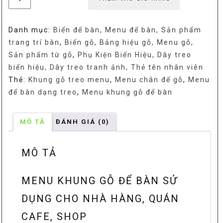
khung
gỗ
Danh mục:
Biển để bàn, Menu để bàn, Sản phẩm
để
trang trí bàn
,
Biển gỗ, Bảng hiệu gỗ, Menu gỗ,
bàn,
Sản phẩm từ gỗ
,
Phụ Kiện Biển Hiệu, Dây treo
Khung
biển hiệu, Dây treo tranh ảnh, Thẻ tên nhân viên
gỗ
Thẻ:
Khung gỗ treo menu
,
Menu chân đế gỗ
,
Menu
treo
để bàn dạng treo
,
Menu khung gỗ để bàn
menu,
Menu
chân
MÔ TẢ
ĐÁNH GIÁ (0)
đế
gỗ,
MÔ TẢ
Menu
để
MENU KHUNG GỖ ĐỂ BÀN SỬ
bàn
dạng
DỤNG CHO NHÀ HÀNG, QUÁN
treo
CAFE, SHOP
số