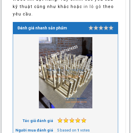
kỹ thuật cũng như khắc hoặc
in lô gô
theo
yêu cầu.
Đánh giá nhanh sản phẩm
Rating
1 star
2 stars
3 stars
4 stars
5 stars
Tác giả đánh giá
Người mua đánh giá
5
based on
1
votes