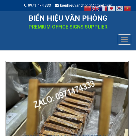
0971 474 333
bienhieuvanphong@gmail.com
BIỂN HIỆU VĂN PHÒNG
PREMIUM OFFICE SIGNS SUPPLIER
TOGG
NAVIG