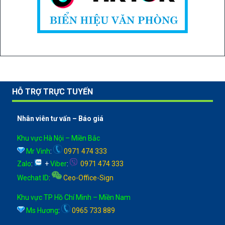
HỖ TRỢ TRỰC TUYẾN
Nhân viên tư vấn – Báo giá
Khu vực Hà Nội – Miền Bắc
Mr Vinh
:
0971 474 333
Zalo
:
+
Viber
:
0971 474 333
Wechat ID
:
Ceo-Office-Sign
Khu vực TP Hồ Chí Minh – Miền Nam
Ms Hương
:
0965 733 889