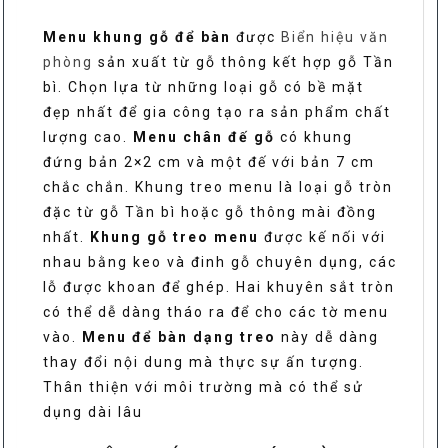
lượng
Menu khung gỗ để bàn
được
Biển hiệu văn
phòng
sản xuất từ gỗ thông kết hợp gỗ Tần
bì. Chọn lựa từ những loại gỗ có bề mặt
đẹp nhất để gia công tạo ra sản phẩm chất
lượng cao.
Menu chân đế gỗ
có khung
đứng bản 2×2 cm và một đế với bản 7 cm
chắc chắn. Khung treo menu là loại gỗ tròn
đặc từ gỗ Tần bì hoặc gỗ thông mài đồng
nhất.
Khung gỗ treo menu
được kế nối với
nhau bằng keo và đinh gỗ chuyên dụng, các
lỗ được khoan để ghép. Hai khuyên sắt tròn
có thể dễ dàng tháo ra để cho các tờ menu
vào.
Menu để bàn dạng treo
này dễ dàng
thay đổi nội dung mà thực sự ấn tượng.
Thân thiện với môi trường mà có thể sử
dụng dài lâu