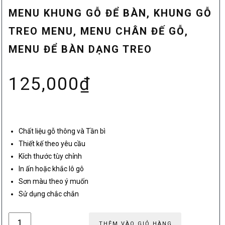
MENU KHUNG GỖ ĐỂ BÀN, KHUNG GỖ
TREO MENU, MENU CHÂN ĐẾ GỖ,
MENU ĐỂ BÀN DẠNG TREO
125,000
₫
Chất liệu gỗ thông và Tần bì
Thiết kế theo yêu cầu
Kích thước tùy chỉnh
In ấn hoặc khắc lô gô
Sơn màu theo ý muốn
Sử dụng chắc chắn
Menu
THÊM VÀO GIỎ HÀNG