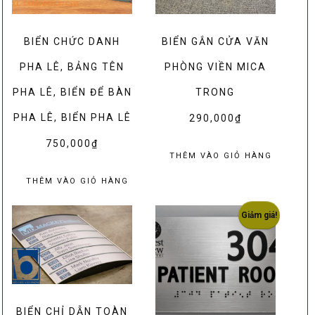
BIỂN CHỨC DANH
BIỂN GẮN CỬA VĂN
PHA LÊ, BẢNG TÊN
PHÒNG VIỀN MICA
PHA LÊ, BIỂN ĐỂ BÀN
TRONG
PHA LÊ, BIỂN PHA LÊ
290,000
₫
750,000
₫
THÊM VÀO GIỎ HÀNG
THÊM VÀO GIỎ HÀNG
Giảm giá!
BIỂN CHỈ DẪN TOÀN