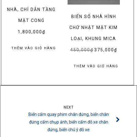
NHÀ, CHỈ DẪN TẦNG
BIỂN SỐ NHÀ HÌNH
MẶT CONG
CHỮ NHẬT MẶT KIM
1,800,000
₫
LOẠI, KHUNG MICA
THÊM VÀO GIỎ HÀNG
450,000
₫
Giá
375,000
₫
Giá
gốc
hiện
là:
tại
THÊM VÀO GIỎ HÀNG
450,000₫.
là:
375,000₫.
NEXT
Biển cấm quay phim chân đứng, biển chân
đứng cấm chụp ảnh, biển cấm đỗ xe chân
đứng, biển chú ý đỗ xe