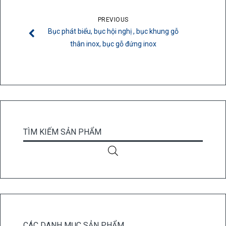
PREVIOUS
Bục phát biểu, bục hội nghị , bục khung gỗ
thân inox, bục gỗ đứng inox
TÌM KIẾM SẢN PHẨM
CÁC DANH MỤC SẢN PHẨM