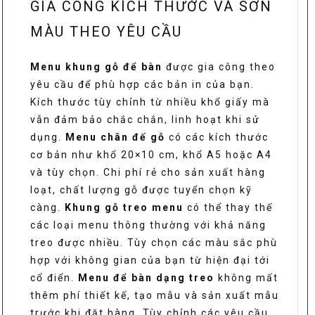
GIA CÔNG KÍCH THƯỚC VÀ SƠN
MÀU THEO YÊU CẦU
Menu khung gỗ để bàn
được gia công theo
yêu cầu để phù hợp các bản in của bạn.
Kích thước tùy chỉnh từ nhiều khổ giấy mà
vẫn đảm bảo chắc chắn, linh hoạt khi sử
dụng.
Menu chân đế gỗ
có các kích thước
cơ bản như khổ 20×10 cm, khổ A5 hoặc A4
và tùy chọn. Chi phí rẻ cho sản xuất hàng
loạt, chất lượng gỗ được tuyển chọn kỹ
càng.
Khung gỗ treo menu
có thể thay thế
các loại menu thông thường với khả năng
treo được nhiều. Tùy chọn các màu sắc phù
hợp với không gian của bạn từ hiện đại tới
cổ điển.
Menu để bàn dạng treo
không mất
thêm phí thiết kế, tạo mẫu và sản xuất mẫu
trước khi đặt hàng. Tùy chỉnh các yêu cầu