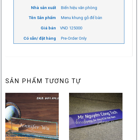
Nhà sản xuất
Biển hiệu văn phòng
Tên Sản phẩm
Menu khung gỗ để bàn
Giá bán
VND
125000
Có sẵn/ đặt hàng
Pre-Order Only
SẢN PHẨM TƯƠNG TỰ