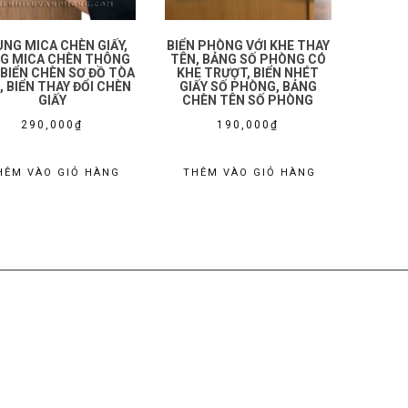
NG MICA CHÈN GIẤY,
BIỂN PHÒNG VỚI KHE THAY
G MICA CHÈN THÔNG
TÊN, BẢNG SỐ PHÒNG CÓ
 BIỂN CHÈN SƠ ĐỒ TÒA
KHE TRƯỢT, BIỂN NHÉT
, BIỂN THAY ĐỔI CHÈN
GIẤY SỐ PHÒNG, BẢNG
GIẤY
CHÈN TÊN SỐ PHÒNG
290,000
₫
190,000
₫
HÊM VÀO GIỎ HÀNG
THÊM VÀO GIỎ HÀNG