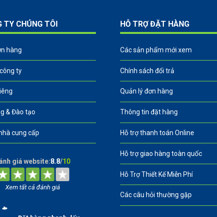
G TY CHÚNG TÔI
HỖ TRỢ ĐẶT HÀNG
ơn hàng
Các sản phẩm mới xem
 công ty
Chính sách đổi trả
riêng
Quản lý đơn hàng
g & Đào tạo
Thông tin đặt hàng
nhà cung cấp
Hỗ trợ thanh toán Online
Hỗ trợ giao hàng toàn quốc
ánh giá website:
8.8
/
10
Hỗ Trợ Thiết Kế Miễn Phí
Xem tất cả đánh giá
Các câu hỏi thường gặp