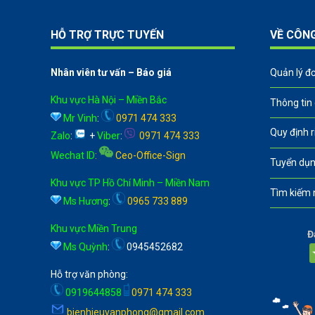
HỖ TRỢ TRỰC TUYẾN
VỀ CÔN
Nhân viên tư vấn – Báo giá
Quản lý đ
Khu vực Hà Nội – Miền Bắc
Thông tin
Mr Vinh
:
0971 474 333
Quy định 
Zalo
:
+
Viber
:
0971 474 333
Wechat ID
:
Ceo-Office-Sign
Tuyển dụn
Khu vực TP Hồ Chí Minh – Miền Nam
Tìm kiếm 
Ms Hương
:
0965 733 889
Khu vực Miền Trung
Đ
Ms Quỳnh
:
0945452682
Hỗ trợ văn phòng:
0919644858
0971 474 333
bienhieuvanphong@gmail.com