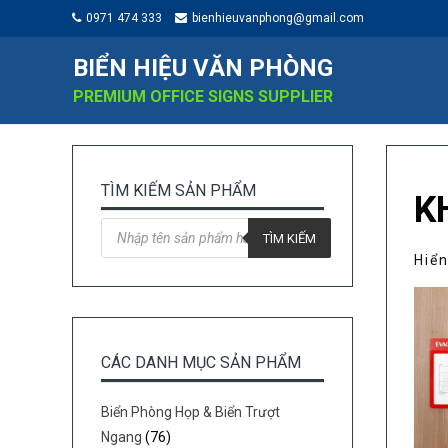
0971 474 333
bienhieuvanphong@gmail.com
BIỂN HIỆU VĂN PHÒNG
PREMIUM OFFICE SIGNS SUPPLIER
TÌM KIẾM SẢN PHẨM
K
Tìm
kiếm
TÌM KIẾM
sản
Hiển
phẩm
CÁC DANH MỤC SẢN PHẨM
Biển Phòng Họp & Biển Trượt
Ngang
(76)