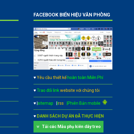
FACEBOOK BIỂN HIỆU VĂN PHÒNG
♥
Yêu cầu thiết kế
hoàn toàn Miễn Phí
♥
Trao đổi link
website với chúng tôi
♥
|
sitemap
|
|
rss
|Phiên Bản mobile
♥
DANH SÁCH DỰ ÁN ĐÃ THỰC HIỆN
Tải các Mẫu phụ kiên dây treo