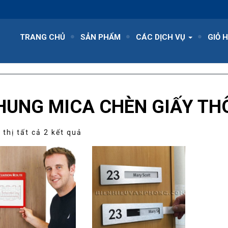
TRANG CHỦ
SẢN PHẨM
CÁC DỊCH VỤ
GIỎ 
HUNG MICA CHÈN GIẤY TH
Đã
 thị tất cả 2 kết quả
sắp
xếp
theo
mức
độ
phổ
biến