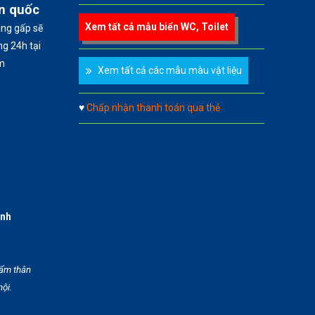
àn quốc
Xem tất cả mẫu biển WC, Toilet
àng gấp sẽ
g 24h tại
m
Xem tất cả các mẫu màu vật liệu
♥
Chấp nhận thanh toán qua thẻ
anh
hẩm thân
hội.