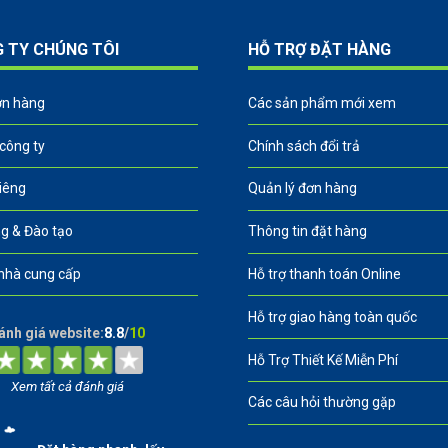
G TY CHÚNG TÔI
HỖ TRỢ ĐẶT HÀNG
ơn hàng
Các sản phẩm mới xem
 công ty
Chính sách đổi trả
riêng
Quản lý đơn hàng
g & Đào tạo
Thông tin đặt hàng
nhà cung cấp
Hỗ trợ thanh toán Online
Hỗ trợ giao hàng toàn quốc
ánh giá website:
8.8
/
10
Hỗ Trợ Thiết Kế Miễn Phí
Xem tất cả đánh giá
Các câu hỏi thường gặp