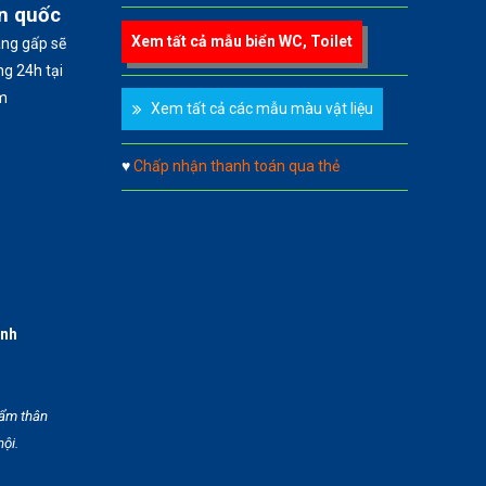
àn quốc
Xem tất cả mẫu biển WC, Toilet
àng gấp sẽ
g 24h tại
m
Xem tất cả các mẫu màu vật liệu
♥
Chấp nhận thanh toán qua thẻ
anh
hẩm thân
hội.