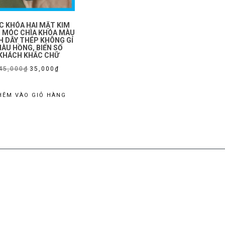
C KHÓA HAI MẶT KIM
, MÓC CHÌA KHÓA MÀU
H DÂY THÉP KHÔNG GỈ
ÀU HỒNG, BIỂN SỐ
KHÁCH KHẮC CHỮ
Giá
Giá
45,000
₫
35,000
₫
gốc
hiện
là:
tại
HÊM VÀO GIỎ HÀNG
45,000₫.
là:
35,000₫.