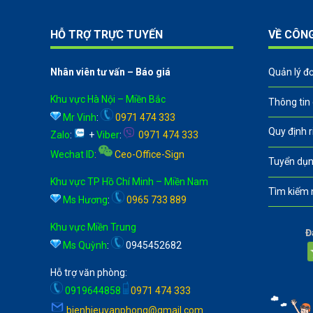
HỖ TRỢ TRỰC TUYẾN
VỀ CÔN
Nhân viên tư vấn – Báo giá
Quản lý đ
Khu vực Hà Nội – Miền Bắc
Thông tin
Mr Vinh
:
0971 474 333
Quy định 
Zalo
:
+
Viber
:
0971 474 333
Wechat ID
:
Ceo-Office-Sign
Tuyển dụn
Khu vực TP Hồ Chí Minh – Miền Nam
Tìm kiếm 
Ms Hương
:
0965 733 889
Khu vực Miền Trung
Đ
Ms Quỳnh
:
0945452682
Hỗ trợ văn phòng:
0919644858
0971 474 333
bienhieuvanphong@gmail.com