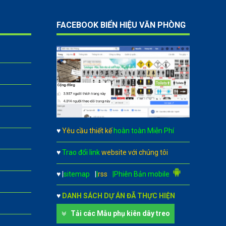
FACEBOOK BIỂN HIỆU VĂN PHÒNG
♥
Yêu cầu thiết kế
hoàn toàn Miễn Phí
♥
Trao đổi link
website với chúng tôi
♥
|
sitemap
|
|
rss
|Phiên Bản mobile
♥
DANH SÁCH DỰ ÁN ĐÃ THỰC HIỆN
Tải các Mẫu phụ kiên dây treo