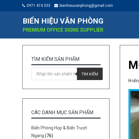
0971 474 333
bienhieuvanphong@gmail.com
BIỂN HIỆU VĂN PHÒNG
PREMIUM OFFICE SIGNS SUPPLIER
TÌM KIẾM SẢN PHẨM
M
Tìm
kiếm
TÌM KIẾM
sản
Hiển
phẩm
CÁC DANH MỤC SẢN PHẨM
Biển Phòng Họp & Biển Trượt
Ngang
(76)