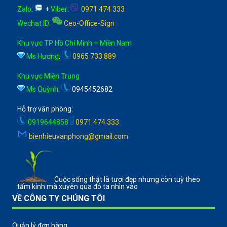
Zalo
:
+
Viber
:
0971 474 333
Wechat ID
:
Ceo-Office-Sign
Khu vực TP Hồ Chí Minh – Miền Nam
Ms Hương
:
0965 733 889
Khu vực Miền Trung
Ms Quỳnh
:
0945452682
Hỗ trợ văn phòng:
0919644858
0971 474 333
bienhieuvanphong@gmail.com
Cuộc sống thật là tươi đẹp nhưng còn tuỳ theo
tấm kính mà xuyên qua đó ta nhìn vào
VỀ CÔNG TY CHÚNG TÔI
Quản lý đơn hàng