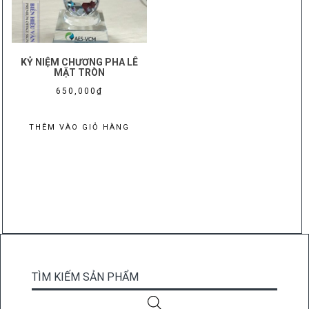
KỶ NIỆM CHƯƠNG PHA LÊ
MẶT TRÒN
650,000
₫
THÊM VÀO GIỎ HÀNG
TÌM KIẾM SẢN PHẨM