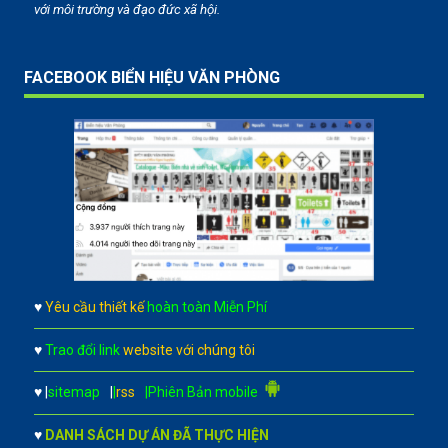
với môi trường và đạo đức xã hội.
FACEBOOK BIỂN HIỆU VĂN PHÒNG
♥
Yêu cầu thiết kế
hoàn toàn Miễn Phí
♥
Trao đổi link
website với chúng tôi
♥
|
sitemap
|
|
rss
|Phiên Bản mobile
♥
DANH SÁCH DỰ ÁN ĐÃ THỰC HIỆN