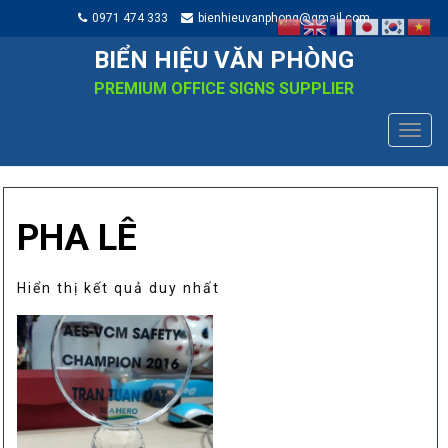
0971 474 333
bienhieuvanphong@gmail.com
BIỂN HIỆU VĂN PHÒNG
PREMIUM OFFICE SIGNS SUPPLIER
TOGG
NAVIG
PHA LÊ
Hiển thị kết quả duy nhất