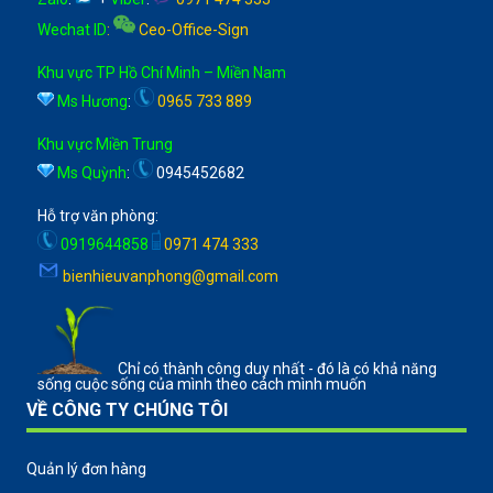
Wechat ID
:
Ceo-Office-Sign
Khu vực TP Hồ Chí Minh – Miền Nam
Ms Hương
:
0965 733 889
Khu vực Miền Trung
Ms Quỳnh
:
0945452682
Hỗ trợ văn phòng:
0919644858
0971 474 333
bienhieuvanphong@gmail.com
Chỉ có thành công duy nhất - đó là có khả năng
sống cuộc sống của mình theo cách mình muốn
VỀ CÔNG TY CHÚNG TÔI
Quản lý đơn hàng