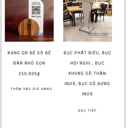
1,500,000₫
nhiều
biến
thể.
Các
tùy
chọn
có
BẢNG QR ĐẾ GỖ ĐỂ
BỤC PHÁT BIỂU, BỤC
thể
được
BÀN NHỎ GỌN
HỘI NGHỊ , BỤC
chọn
KHUNG GỖ THÂN
250,000
₫
trên
INOX, BỤC GỖ ĐỨNG
trang
THÊM VÀO GIỎ HÀNG
sản
INOX
phẩm
ĐỌC TIẾP