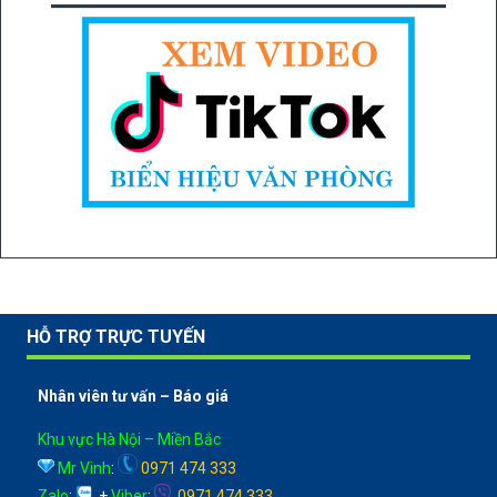
HỖ TRỢ TRỰC TUYẾN
Nhân viên tư vấn – Báo giá
Khu vực Hà Nội – Miền Bắc
Mr Vinh
:
0971 474 333
Zalo
:
+
Viber
:
0971 474 333