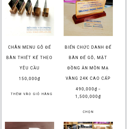
CHÂN MENU GỖ ĐỂ
BIỂN CHỨC DANH ĐỂ
BÀN THIẾT KẾ THEO
BÀN ĐẾ GỖ, MẶT
YÊU CẦU
ĐỒNG ĂN MÒN MẠ
VÀNG 24K CAO CẤP
150,000
₫
490,000
₫
–
THÊM VÀO GIỎ HÀNG
1,500,000
₫
Khoảng
giá:
Sản
từ
CHỌN
phẩm
490,000₫
này
đến
có