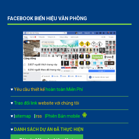
FACEBOOK BIỂN HIỆU VĂN PHÒNG
♥
Yêu cầu thiết kế
hoàn toàn Miễn Phí
♥
Trao đổi link
website với chúng tôi
♥
|
sitemap
|
|
rss
|Phiên Bản mobile
♥
DANH SÁCH DỰ ÁN ĐÃ THỰC HIỆN