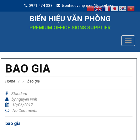
0971 474 333
bienhieuvanphong@gmail.com
BIỂN HIỆU VĂN PHÒNG
PREMIUM OFFICE SIGNS SUPPLIER
TOGG
NAVIG
BAO GIA
Home
/
/
bao gia
Standard
by
nguyen vinh
10/06/2017
No Comments
bao gia