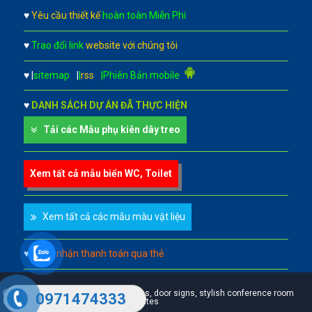
♥
Yêu cầu thiết kế
hoàn toàn Miễn Phí
♥
Trao đổi link
website với chúng tôi
♥
|
sitemap
|
|
rss
|Phiên Bản mobile
♥
DANH SÁCH DỰ ÁN ĐÃ THỰC HIỆN
Tải các Mẫu phụ kiên dây treo
Xem tất cả mẫu biển WC, Toilet
Xem tất cả các mẫu màu vật liệu
♥
Chấp nhận thanh toán qua thẻ
A leader in professional office signs, door signs, stylish conference room
0971474333
signs, custom door signs & name plates