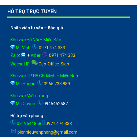
HỖ TRỢ TRỰC TUYẾN
Nhân viên tư vấn – Báo giá
Khu vực Hà Nội – Miền Bắc
Mr Vinh
:
0971 474 333
Zalo
:
+
Viber
:
0971 474 333
Wechat ID
:
Ceo-Office-Sign
Khu vực TP Hồ Chí Minh – Miền Nam
Ms Hương
:
0965 733 889
Khu vực Miền Trung
Ms Quỳnh
:
0945452682
Hỗ trợ văn phòng:
0919644858
0971 474 333
bienhieuvanphong@gmail.com