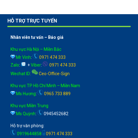
HỖ TRỢ TRỰC TUYẾN
Nhân viên tư vấn – Báo giá
Khu vực Hà Nội – Miền Bắc
Mr Vinh
:
0971 474 333
Zalo
:
+
Viber
:
0971 474 333
Wechat ID
:
Ceo-Office-Sign
Khu vực TP Hồ Chí Minh – Miền Nam
Ms Hương
:
0965 733 889
Khu vực Miền Trung
Ms Quỳnh
:
0945452682
Hỗ trợ văn phòng:
0919644858
0971 474 333