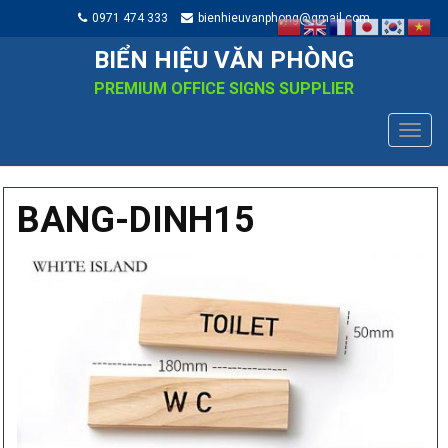
0971 474 333
bienhieuvanphong@gmail.com
BIỂN HIỆU VĂN PHÒNG
PREMIUM OFFICE SIGNS SUPPLIER
TOGG
NAVIG
BANG-DINH15