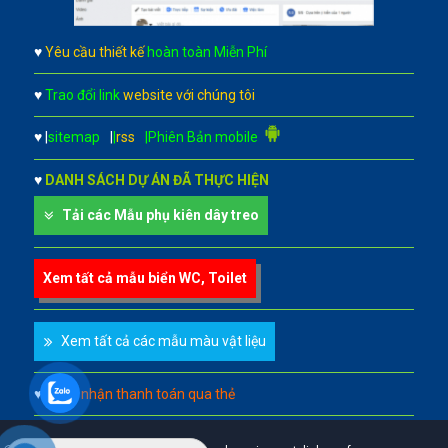
♥
Yêu cầu thiết kế
hoàn toàn Miễn Phí
♥
Trao đổi link
website với chúng tôi
♥
|
sitemap
|
|
rss
|Phiên Bản mobile
♥
DANH SÁCH DỰ ÁN ĐÃ THỰC HIỆN
Tải các Mẫu phụ kiên dây treo
Xem tất cả mẫu biển WC, Toilet
Xem tất cả các mẫu màu vật liệu
♥
Chấp nhận thanh toán qua thẻ