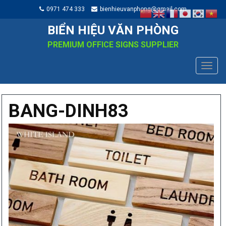
0971 474 333
bienhieuvanphong@gmail.com
BIỂN HIỆU VĂN PHÒNG
PREMIUM OFFICE SIGNS SUPPLIER
TOGG
NAVIG
BANG-DINH83