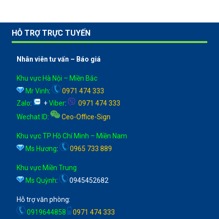
HỖ TRỢ TRỰC TUYẾN
Nhân viên tư vấn – Báo giá
Khu vực Hà Nội – Miền Bắc
Mr Vinh
:
0971 474 333
Zalo
:
+
Viber
:
0971 474 333
Wechat ID
:
Ceo-Office-Sign
Khu vực TP Hồ Chí Minh – Miền Nam
Ms Hương
:
0965 733 889
Khu vực Miền Trung
Ms Quỳnh
:
0945452682
Hỗ trợ văn phòng:
0919644858
0971 474 333