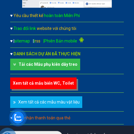
♥
Yêu cầu thiết kế
hoàn toàn Miễn Phí
♥
Trao đổi link
website với chúng tôi
♥
|
sitemap
|
|
rss
|Phiên Bản mobile
♥
DANH SÁCH DỰ ÁN ĐÃ THỰC HIỆN
Tải các Mẫu phụ kiên dây treo
Xem tất cả mẫu biển WC, Toilet
Xem tất cả các mẫu màu vật liệu
♥
Chấp nhận thanh toán qua thẻ