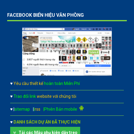
FACEBOOK BIỂN HIỆU VĂN PHÒNG
♥
Yêu cầu thiết kế
hoàn toàn Miễn Phí
♥
Trao đổi link
website với chúng tôi
♥
|
sitemap
|
|
rss
|Phiên Bản mobile
♥
DANH SÁCH DỰ ÁN ĐÃ THỰC HIỆN
Tải các Mẫu phụ kiên dây treo