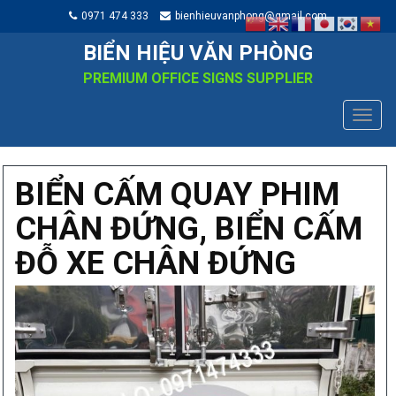
0971 474 333
bienhieuvanphong@gmail.com
BIỂN HIỆU VĂN PHÒNG
PREMIUM OFFICE SIGNS SUPPLIER
TOGG
NAVIG
BIỂN CẤM QUAY PHIM
CHÂN ĐỨNG, BIỂN CẤM
ĐỖ XE CHÂN ĐỨNG