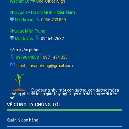
Wechat ID
:
Ceo-Office-Sign
Khu vực TP Hồ Chí Minh – Miền Nam
Ms Hương
:
0965 733 889
Khu vực Miền Trung
Ms Quỳnh
:
0945452682
Hỗ trợ văn phòng:
0919644858
0971 474 333
bienhieuvanphong@gmail.com
Cuộc sống như một con đường, con đường mở ra
không phải để ta an giấc hay nghỉ ngơi mà để ta bước đi trên
nó
VỀ CÔNG TY CHÚNG TÔI
Quản lý đơn hàng