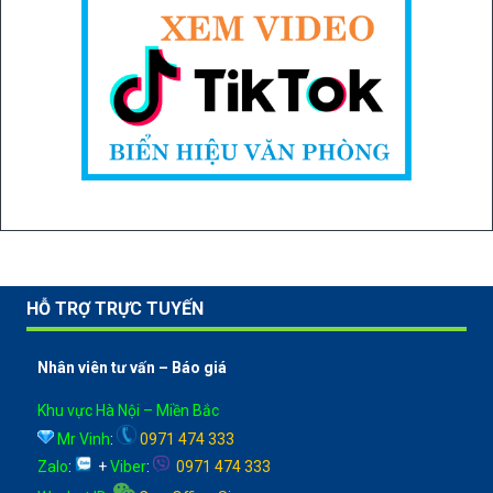
HỖ TRỢ TRỰC TUYẾN
Nhân viên tư vấn – Báo giá
Khu vực Hà Nội – Miền Bắc
Mr Vinh
:
0971 474 333
Zalo
:
+
Viber
:
0971 474 333