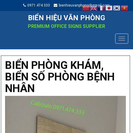
0971 474 333
bienhieuvanphong@gmail.com
BIỂN HIỆU VĂN PHÒNG
PREMIUM OFFICE SIGNS SUPPLIER
TOGG
NAVIG
BIỂN PHÒNG KHÁM,
BIỂN SỐ PHÒNG BỆNH
NHÂN