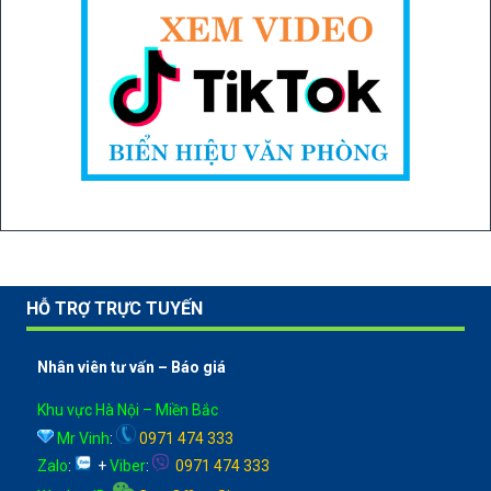
HỖ TRỢ TRỰC TUYẾN
Nhân viên tư vấn – Báo giá
Khu vực Hà Nội – Miền Bắc
Mr Vinh
:
0971 474 333
Zalo
:
+
Viber
:
0971 474 333