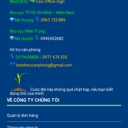
Wechat ID
:
Ceo-Office-Sign
Khu vực TP Hồ Chí Minh – Miền Nam
Ms Hương
:
0965 733 889
Khu vực Miền Trung
Ms Quỳnh
:
0945452682
Hỗ trợ văn phòng:
0919644858
0971 474 333
bienhieuvanphong@gmail.com
Cuộc đời này không quá chật hẹp, nếu bạn biết
đúng chỗ của mình
VỀ CÔNG TY CHÚNG TÔI
Quản lý đơn hàng
Thông tin công ty