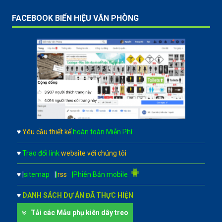
FACEBOOK BIỂN HIỆU VĂN PHÒNG
♥
Yêu cầu thiết kế
hoàn toàn Miễn Phí
♥
Trao đổi link
website với chúng tôi
♥
|
sitemap
|
|
rss
|Phiên Bản mobile
♥
DANH SÁCH DỰ ÁN ĐÃ THỰC HIỆN
Tải các Mẫu phụ kiên dây treo