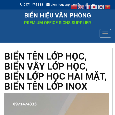
0971 474 333
bienhieuvanphong@gmail.com
BIỂN HIỆU VĂN PHÒNG
PREMIUM OFFICE SIGNS SUPPLIER
TOGG
NAVIG
BIỂN TÊN LỚP HỌC,
BIỂN VẪY LỚP HỌC,
BIỂN LỚP HỌC HAI MẶT,
BIỂN TÊN LỚP INOX