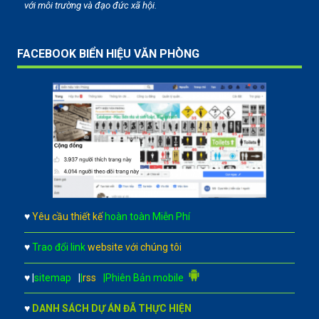
với môi trường và đạo đức xã hội.
FACEBOOK BIỂN HIỆU VĂN PHÒNG
♥
Yêu cầu thiết kế
hoàn toàn Miễn Phí
♥
Trao đổi link
website với chúng tôi
♥
|
sitemap
|
|
rss
|Phiên Bản mobile
♥
DANH SÁCH DỰ ÁN ĐÃ THỰC HIỆN