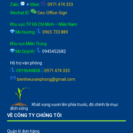
Zalo
:
+
Viber
:
0971 474 333
Wechat ID
:
Ceo-Office-Sign
Khu vực TP Hồ Chí Minh – Miền Nam
Ms Hương
:
0965 733 889
Khu vực Miền Trung
Ms Quỳnh
:
0945452682
Hỗ trợ văn phòng:
0919644858
0971 474 333
bienhieuvanphong@gmail.com
Khát vọng vươn lên phía trước, đó chính là mục
đích sống
VỀ CÔNG TY CHÚNG TÔI
Quản lý đơn hàng