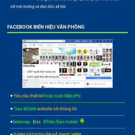
với môi trường và đạo đức xã hội.
FACEBOOK BIỂN HIỆU VĂN PHÒNG
♥
Yêu cầu thiết kế
hoàn toàn Miễn Phí
♥
Trao đổi link
website với chúng tôi
♥
|
sitemap
|
|
rss
|Phiên Bản mobile
♥
DANH SÁCH DỰ ÁN ĐÃ THỰC HIỆN