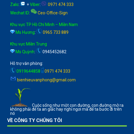
Zalo
:
+
Viber
:
0971 474 333
Wechat ID
:
Ceo-Office-Sign
Khu vực TP Hồ Chí Minh – Miền Nam
Ms Hương
:
0965 733 889
Khu vực Miền Trung
Ms Quỳnh
:
0945452682
Hỗ trợ văn phòng:
0919644858
0971 474 333
bienhieuvanphong@gmail.com
Cuộc sống như một con đường, con đường mở ra
không phải để ta an giấc hay nghỉ ngơi mà để ta bước đi trên
nó
VỀ CÔNG TY CHÚNG TÔI