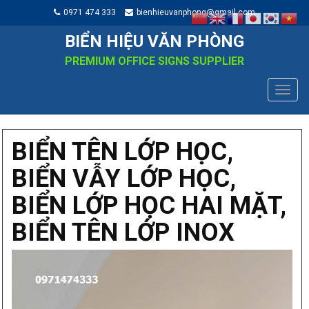
0971 474 333
bienhieuvanphong@gmail.com
BIỂN HIỆU VĂN PHÒNG
PREMIUM OFFICE SIGNS SUPPLIER
TOGG
NAVIG
BIỂN TÊN LỚP HỌC,
BIỂN VẪY LỚP HỌC,
BIỂN LỚP HỌC HAI MẶT,
BIỂN TÊN LỚP INOX