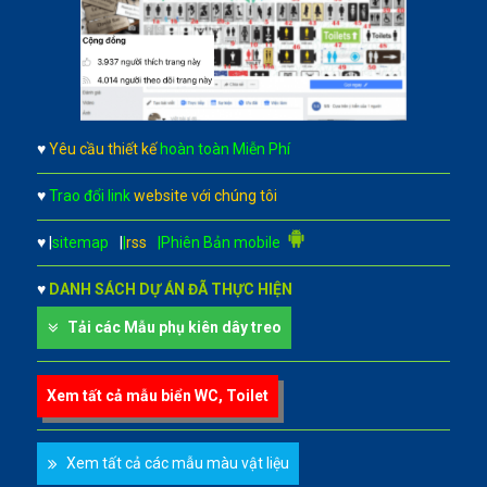
♥
Yêu cầu thiết kế
hoàn toàn Miễn Phí
♥
Trao đổi link
website với chúng tôi
♥
|
sitemap
|
|
rss
|Phiên Bản mobile
♥
DANH SÁCH DỰ ÁN ĐÃ THỰC HIỆN
Tải các Mẫu phụ kiên dây treo
Xem tất cả mẫu biển WC, Toilet
Xem tất cả các mẫu màu vật liệu