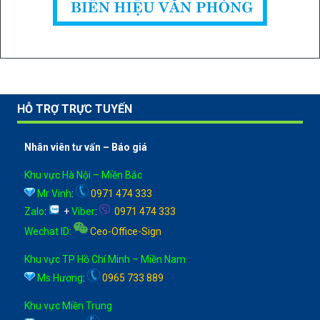
HỖ TRỢ TRỰC TUYẾN
Nhân viên tư vấn – Báo giá
Khu vực Hà Nội – Miền Bắc
Mr Vinh
:
0971 474 333
Zalo
:
+
Viber
:
0971 474 333
Wechat ID
:
Ceo-Office-Sign
Khu vực TP Hồ Chí Minh – Miền Nam
Ms Hương
:
0965 733 889
Khu vực Miền Trung