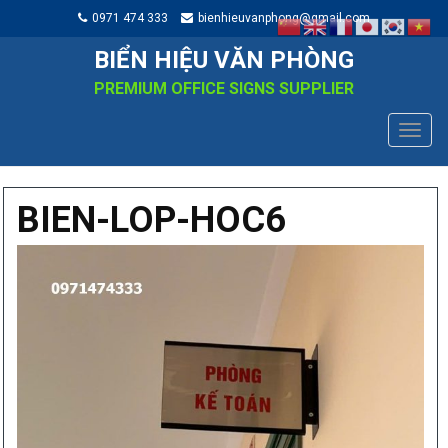
0971 474 333
bienhieuvanphong@gmail.com
BIỂN HIỆU VĂN PHÒNG
PREMIUM OFFICE SIGNS SUPPLIER
TOGG
NAVIG
BIEN-LOP-HOC6