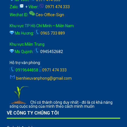
Zalo
:
+
Viber
:
0971 474 333
Wechat ID
:
Ceo-Office-Sign
Khu vực TP Hồ Chí Minh – Miền Nam
Ms Hương
:
0965 733 889
Khu vực Miền Trung
Ms Quỳnh
:
0945452682
Hỗ trợ văn phòng:
0919644858
0971 474 333
bienhieuvanphong@gmail.com
Chỉ có thành công duy nhất - đó là có khả năng
sống cuộc sống của mình theo cách mình muốn
VỀ CÔNG TY CHÚNG TÔI