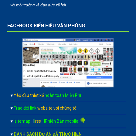
với môi trường và đạo đức xã hội.
FACEBOOK BIỂN HIỆU VĂN PHÒNG
♥
Yêu cầu thiết kế
hoàn toàn Miễn Phí
♥
Trao đổi link
website với chúng tôi
♥
|
sitemap
|
|
rss
|Phiên Bản mobile
♥
DANH SÁCH DỰ ÁN ĐÃ THỰC HIỆN