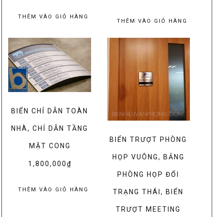
gốc
hiện
là:
tại
THÊM VÀO GIỎ HÀNG
THÊM VÀO GIỎ HÀNG
450,000₫.
là:
350,000₫.
BIỂN CHỈ DẪN TOÀN
NHÀ, CHỈ DẪN TẦNG
BIỂN TRƯỢT PHÒNG
MẶT CONG
HỌP VUÔNG, BẢNG
1,800,000
₫
PHÒNG HỌP ĐỔI
THÊM VÀO GIỎ HÀNG
TRẠNG THÁI, BIỂN
TRƯỢT MEETING