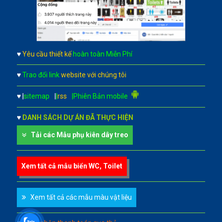
♥
Yêu cầu thiết kế
hoàn toàn Miễn Phí
♥
Trao đổi link
website với chúng tôi
♥
|
sitemap
|
|
rss
|Phiên Bản mobile
♥
DANH SÁCH DỰ ÁN ĐÃ THỰC HIỆN
Tải các Mẫu phụ kiên dây treo
Xem tất cả mẫu biển WC, Toilet
Xem tất cả các mẫu màu vật liệu