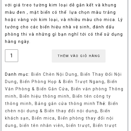
với giá treo tường kim loại dễ gắn kết và khung
màu đen , mặt biển có thể lựa chọn màu trắng
hoặc vàng với kim loại, và nhiều màu cho mica. Lý
tưởng cho các biển hiệu nhà vệ sinh, đánh dấu
phòng thi và những gì bạn nghĩ tới có thể sử dụng
hàng ngày.
Biển
THÊM VÀO GIỎ HÀNG
phòng
thay
Danh mục:
Biển Chèn Nội Dung, Biển Thay Đổi Nội
đổi
Dung
,
Biển Phòng Họp & Biển Trượt Ngang
,
Biển
nội
Văn Phòng & Biển Gắn Cửa
,
Biển văn phòng Thông
dung,
minh, Biển hiệu thông minh, Biển tên công ty
biển
thông minh, Bảng gắn cửa thông minh
Thẻ:
Biển
trượt
chèn nội dung & Biển thay đổi nội dung
,
Biển
thay
khách sạn
,
Biển mica
,
Biển phòng thay đổi nội
đổi
dung
,
biển tên nhân viên
,
biển trượt
,
Biển trượt
nội