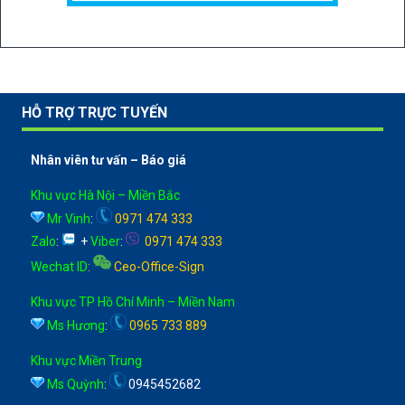
HỖ TRỢ TRỰC TUYẾN
Nhân viên tư vấn – Báo giá
Khu vực Hà Nội – Miền Bắc
Mr Vinh
:
0971 474 333
Zalo
:
+
Viber
:
0971 474 333
Wechat ID
:
Ceo-Office-Sign
Khu vực TP Hồ Chí Minh – Miền Nam
Ms Hương
:
0965 733 889
Khu vực Miền Trung
Ms Quỳnh
:
0945452682