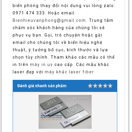
biển phòng thay đổi nội dung vui lòng zalo:
0971 474 333. Hoặc email:
Bienhieuvanphong@gmail.com.
Trung tâm
chăm sóc khách hàng của chúng tôi sẽ
phục vụ bạn. Gọi, trò chuyện hoặc gửi
email cho chúng tôi về biển hiệu nghệ
thuật, ý tưởng bố cục, kích thước và lựa
chọn tùy chỉnh. Tham khảo các mẫu có thể
in trên
máy in uv
cao cấp. Các mẫu khắc
laser đẹp với
máy khắc laser fiber
.
Đánh giá nhanh sản phẩm
Rating
1 star
2 stars
3 stars
4 stars
5 stars