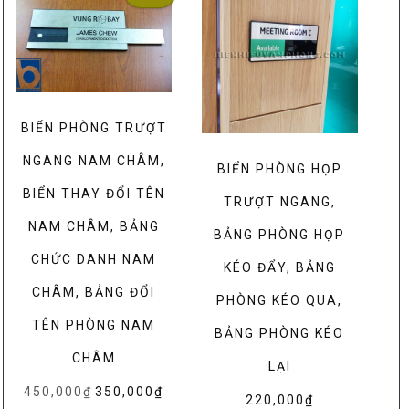
BIỂN PHÒNG TRƯỢT
NGANG NAM CHÂM,
BIỂN PHÒNG HỌP
BIỂN THAY ĐỔI TÊN
TRƯỢT NGANG,
NAM CHÂM, BẢNG
BẢNG PHÒNG HỌP
CHỨC DANH NAM
KÉO ĐẨY, BẢNG
CHÂM, BẢNG ĐỔI
PHÒNG KÉO QUA,
TÊN PHÒNG NAM
BẢNG PHÒNG KÉO
CHÂM
LẠI
450,000
₫
Giá
350,000
₫
Giá
220,000
₫