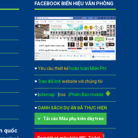
FACEBOOK BIỂN HIỆU VĂN PHÒNG
♥
Yêu cầu thiết kế
hoàn toàn Miễn Phí
♥
Trao đổi link
website với chúng tôi
♥
|
sitemap
|
|
rss
|Phiên Bản mobile
♥
DANH SÁCH DỰ ÁN ĐÃ THỰC HIỆN
Tải các Mẫu phụ kiên dây treo
àn quốc
Xem tất cả mẫu biển WC, Toilet