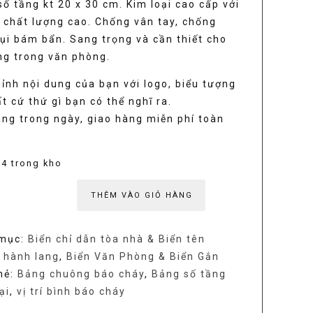
ố tầng kt 20 x 30 cm. Kim loại cao cấp với
275,000₫.
là:
n chất lượng cao. Chống vân tay, chống
ụi bám bẩn. Sang trọng và cần thiết cho
ng trong văn phòng.
250,000₫
ỉnh nội dung của bạn với logo, biểu tượng
t cứ thứ gì bạn có thể nghĩ ra.
àng trong ngày, giao hàng miễn phí toàn
4 trong kho
THÊM VÀO GIỎ HÀNG
mục:
Biển chỉ dẫn tòa nhà & Biển tên
 hành lang
,
Biển Văn Phòng & Biển Gắn
hẻ:
Bảng chuông báo cháy
,
Bảng số tầng
ại
,
vị trí bình báo cháy