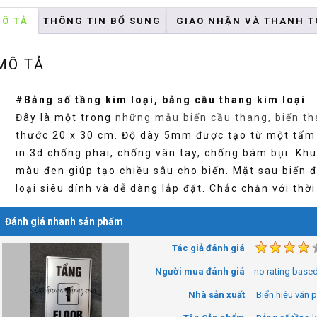
kim
Ô TẢ
THÔNG TIN BỔ SUNG
GIAO NHẬN VÀ THANH 
loại
số
MÔ TẢ
lượng
#Bảng số tầng kim loại, bảng cầu thang kim loại
Đây là một trong
những mẫu biển cầu thang, biển th
thước 20 x 30 cm. Độ dày 5mm được tạo từ một tấm 
in 3d chống phai, chống vân tay, chống bám bụi. Khu
màu đen giúp tạo chiều sâu cho biển. Mặt sau biển
loại siêu dính và dễ dàng lắp đặt. Chắc chắn với thời
Đánh giá nhanh sản phẩm
Tác giả đánh giá
Người mua đánh giá
no rating
based
Nhà sản xuất
Biển hiệu văn 