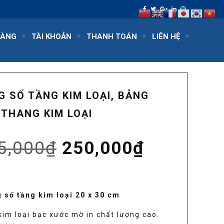
HÀNG
TÀI KHOẢN
THANH TOÁN
LIÊN HỆ
G SỐ TẦNG KIM LOẠI, BẢNG
 THANG KIM LOẠI
Giá
Giá
5,000
₫
250,000
₫
gốc
hiện
 số tầng kim loại 20 x 30 cm
là:
tại
kim loại bạc xước mờ in chất lượng cao.