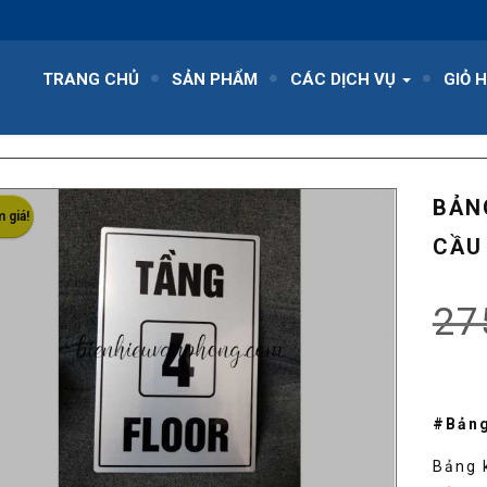
TRANG CHỦ
SẢN PHẨM
CÁC DỊCH VỤ
GIỎ 
BẢN
 giá!
CẦU
27
#Bảng
Bảng 