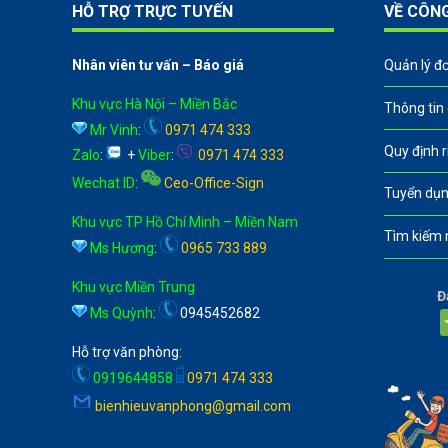
HỖ TRỢ TRỰC TUYẾN
VỀ CÔN
Nhân viên tư vấn – Báo giá
Quản lý đ
Khu vực Hà Nội – Miền Bắc
Thông tin
Mr Vinh
:
0971 474 333
Quy định 
Zalo
:
+
Viber
:
0971 474 333
Wechat ID
:
Ceo-Office-Sign
Tuyển dụn
Khu vực TP Hồ Chí Minh – Miền Nam
Tìm kiếm 
Ms Hương
:
0965 733 889
Khu vực Miền Trung
Đ
Ms Quỳnh
:
0945452682
Hỗ trợ văn phòng:
0919644858
0971 474 333
bienhieuvanphong@gmail.com