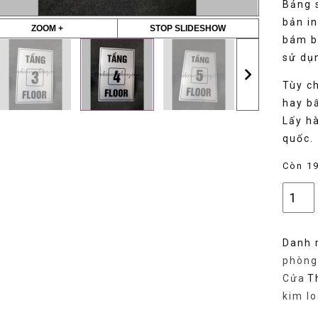
Bảng s
bản i
ZOOM +
STOP SLIDESHOW
bám b
sử dụ
Tùy ch
hay bấ
Lấy h
quốc.
Còn 19
Bảng
số
tầng
Danh 
kim
phòng
loại,
Cửa
T
bảng
kim lo
cầu
thang