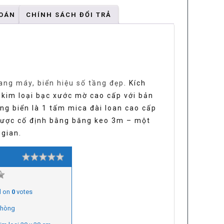
TOÁN
CHÍNH SÁCH ĐỔI TRẢ
ang máy, biển hiệu số tầng đẹp
. Kích
kim loại bạc xước mờ cao cấp với bản
ng biển là 1 tấm mica đài loan cao cấp
 được cố định bằng băng keo 3m – một
 gian.
Rating
1 star
2 stars
3 stars
4 stars
5 stars
 on
0
votes
phòng