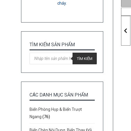
cháy.
TÌM KIẾM SẢN PHẨM
Tìm
kiếm
TÌM KIẾM
sản
phẩm
CÁC DANH MỤC SẢN PHẨM
Biển Phòng Họp & Biển Trượt
Ngang
(76)
Biển Chèn Nội Dung, Biển Thay Đổi