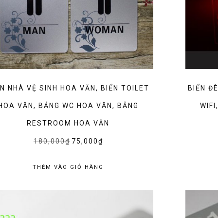
ỂN NHÀ VỆ SINH HOA VĂN, BIỂN TOILET
BIỂN Đ
HOA VĂN, BẢNG WC HOA VĂN, BẢNG
WIFI
RESTROOM HOA VĂN
180,000
₫
Giá
75,000
₫
Giá
gốc
hiện
là:
tại
THÊM VÀO GIỎ HÀNG
180,000₫.
là:
75,000₫.