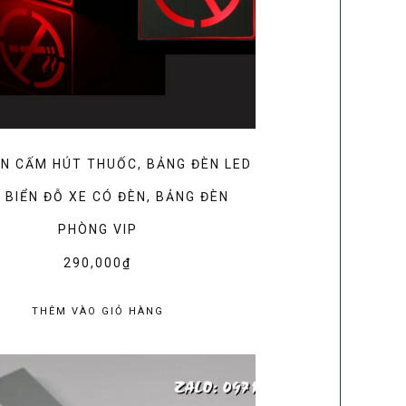
ÈN CẤM HÚT THUỐC, BẢNG ĐÈN LED
, BIỂN ĐỖ XE CÓ ĐÈN, BẢNG ĐÈN
PHÒNG VIP
290,000
₫
THÊM VÀO GIỎ HÀNG