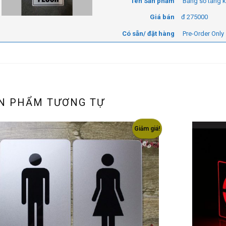
Tên Sản phẩm
Bảng số tầng k
Giá bán
đ
275000
Có sẵn/ đặt hàng
Pre-Order Only
N PHẨM TƯƠNG TỰ
Giảm giá!